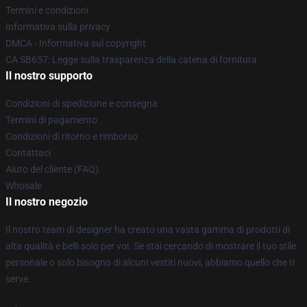
Termini e condizioni
Informativa sulla privacy
DMCA - Informativa sul copyright
CA SB657: Legge sulla trasparenza della catena di fornitura
Il nostro supporto
Condizioni di spedizione e consegna
Termini di pagamento
Condizioni di ritorno e rimborso
Contattaci
Aiuto del cliente (FAQ)
Whosale
Il nostro negozio
Il nostro team di designer ha creato una vasta gamma di prodotti di
alta qualità e belli solo per voi. Se stai cercando di mostrare il tuo stile
personale o solo bisogno di alcuni vestiti nuovi, abbiamo quello che ti
serve.