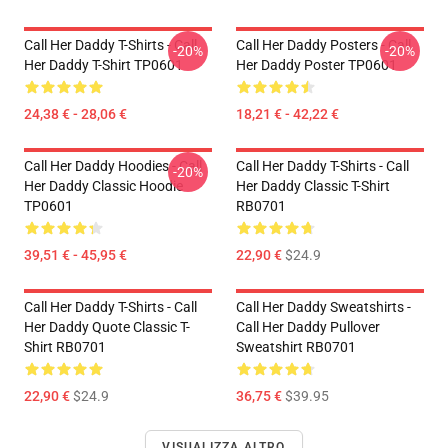
Call Her Daddy T-Shirts - Call
Call Her Daddy Posters - Call
-20%
-20%
Her Daddy T-Shirt TP0601
Her Daddy Poster TP0601
24,38 € - 28,06 €
18,21 € - 42,22 €
Call Her Daddy Hoodies - Call
Call Her Daddy T-Shirts - Call
-20%
Her Daddy Classic Hoodie
Her Daddy Classic T-Shirt
TP0601
RB0701
39,51 € - 45,95 €
22,90 €
$24.9
Call Her Daddy T-Shirts - Call
Call Her Daddy Sweatshirts -
Her Daddy Quote Classic T-
Call Her Daddy Pullover
Shirt RB0701
Sweatshirt RB0701
22,90 €
$24.9
36,75 €
$39.95
VISUALIZZA ALTRO