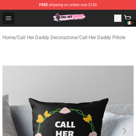
FREE
shipping on orders over $100
Call Her Daddy Store - Official Call Her Daddy Merchand
Open menu
Home
/
Call Her Daddy Decorazione
/
Call Her Daddy Pillole