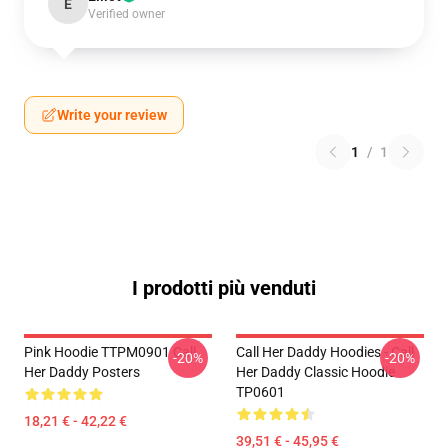
E
Verified owner
Write your review
1
/
1
I prodotti più venduti
Pink Hoodie TTPM0901 Call
Call Her Daddy Hoodies - Call
-20%
-20%
Her Daddy Posters
Her Daddy Classic Hoodie
TP0601
18,21 € - 42,22 €
39,51 € - 45,95 €