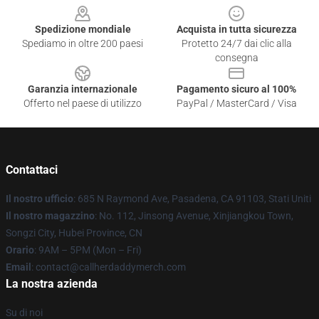
Spedizione mondiale
Acquista in tutta sicurezza
Spediamo in oltre 200 paesi
Protetto 24/7 dai clic alla
consegna
Garanzia internazionale
Pagamento sicuro al 100%
Offerto nel paese di utilizzo
PayPal / MasterCard / Visa
Contattaci
Il nostro ufficio
: 685 N Raymond Ave, Pasadena, CA 91103, Stati Uniti
Il nostro magazzino
: No. 112, Jinsong Avenue, Xinjiangkou Town,
Songzi City, Hubei Province, CN
Orario
: 9AM – 5PM (Mon – Fri)
Email
: contact@callherdaddymerch.com
La nostra azienda
Su di noi