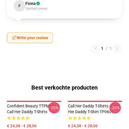
Fiona
F
Verified owner
Write your review
1
/
1
Best verkochte producten
Confident Beauty TTPM0901
Call Her Daddy T-Shirts - Call
-20%
-20%
Call Her Daddy T-Shirts
Her Daddy T-Shirt TP0601
€ 24,38 - € 28,06
€ 24,38 - € 28,06