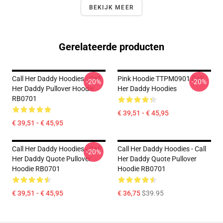
BEKIJK MEER
Gerelateerde producten
Call Her Daddy Hoodies - Call
Pink Hoodie TTPM0901 Call
-20%
-20%
Her Daddy Pullover Hoodie
Her Daddy Hoodies
RB0701
€ 39,51 - € 45,95
€ 39,51 - € 45,95
Call Her Daddy Hoodies - Call
Call Her Daddy Hoodies - Call
-20%
Her Daddy Quote Pullover
Her Daddy Quote Pullover
Hoodie RB0701
Hoodie RB0701
€ 39,51 - € 45,95
€ 36,75
$39.95