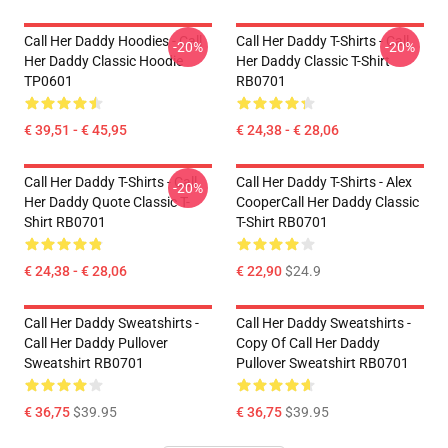
Call Her Daddy Hoodies - Call
Call Her Daddy T-Shirts - Call
-20%
-20%
Her Daddy Classic Hoodie
Her Daddy Classic T-Shirt
TP0601
RB0701
€ 39,51 - € 45,95
€ 24,38 - € 28,06
Call Her Daddy T-Shirts - Call
Call Her Daddy T-Shirts - Alex
-20%
Her Daddy Quote Classic T-
CooperCall Her Daddy Classic
Shirt RB0701
T-Shirt RB0701
€ 24,38 - € 28,06
€ 22,90
$24.9
Call Her Daddy Sweatshirts -
Call Her Daddy Sweatshirts -
Call Her Daddy Pullover
Copy Of Call Her Daddy
Sweatshirt RB0701
Pullover Sweatshirt RB0701
€ 36,75
$39.95
€ 36,75
$39.95