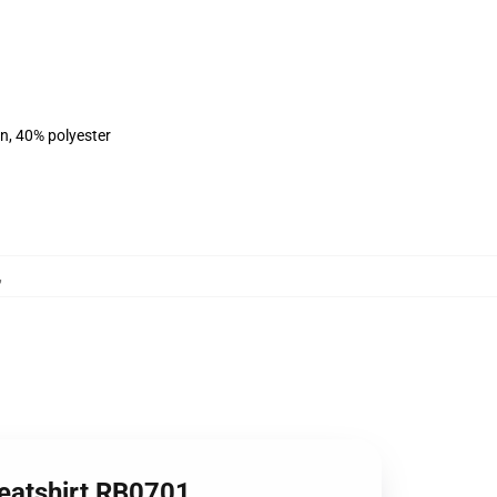
on, 40% polyester
,
weatshirt RB0701