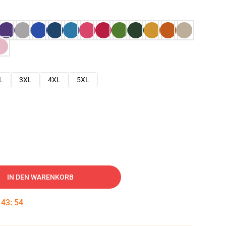
L
3XL
4XL
5XL
IN DEN WARENKORB
:
43
:
53