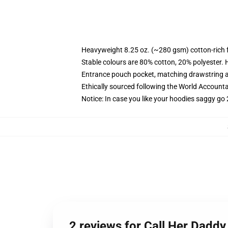
Heavyweight 8.25 oz. (~280 gsm) cotton-rich 
Stable colours are 80% cotton, 20% polyester. 
Entrance pouch pocket, matching drawstring a
Ethically sourced following the World Account
Notice: In case you like your hoodies saggy go 
2 reviews for Call Her Daddy