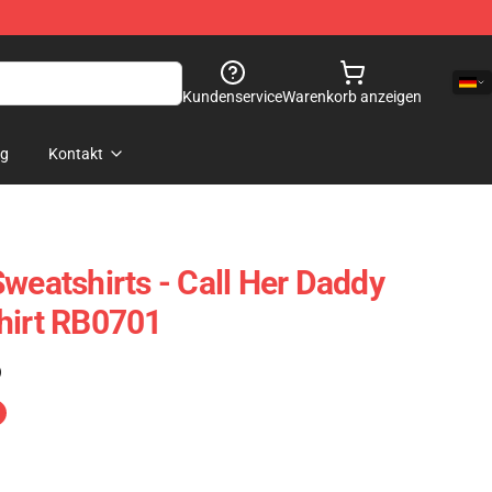
Kundenservice
Warenkorb anzeigen
og
Kontakt
weatshirts - Call Her Daddy
hirt RB0701
)