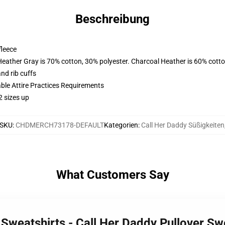
Beschreibung
fleece
Heather Gray is 70% cotton, 30% polyester. Charcoal Heather is 60% cott
nd rib cuffs
able Attire Practices Requirements
2 sizes up
SKU
:
CHDMERCH73178-DEFAULT
Kategorien
:
Call Her Daddy Süßigkeiten
What Customers Say
 Sweatshirts - Call Her Daddy Pullover S