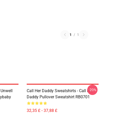
1
/
1
-20%
m Unwell
Call Her Daddy Sweatshirts - Call Her
dybaby
Daddy Pullover Sweatshirt RB0701
32,35 £ - 37,88 £