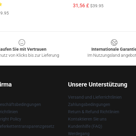
31,56 £
$39.95
9.95
aufen Sie mit Vertrauen
Internationale Garanti
utz von Klicks bis zur Lieferung
Im Nutzungsland angebo
irma
Unsere Unterstützung
Versand und Lieferrichtlinien
Geschäftsbedingungen
Zahlungsbedingungen
ichtlinien
Return & Refund Richtlinien
ight Policy
Kontaktieren Sie uns
eferkettentransparenzgesetz
Kundenhilfe (FAQ)
Werdegang