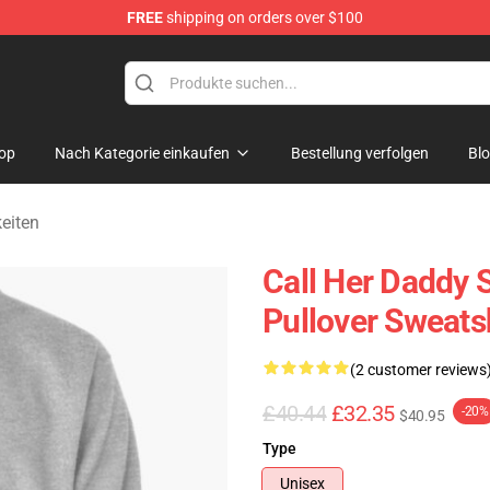
FREE
shipping on orders over $100
ndise Shop
op
Nach Kategorie einkaufen
Bestellung verfolgen
Bl
eiten
Call Her Daddy S
Pullover Sweats
(2 customer reviews
£40.44
£32.35
-20%
$40.95
Type
Unisex