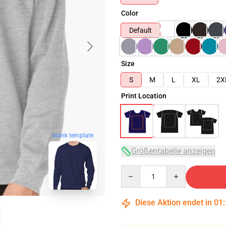
Color
Default
Size
S
M
L
XL
2X
Print Location
blank template
Größentabelle anzeigen
Quantity
Diese Aktion endet in
01