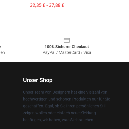
32,35 £ - 37,88 £
e
100% Sicherer Checkout
ten
PayPal / MasterCard / Visa
Unser Shop
Unser Team von Designern hat eine Vielzahl von
hochwertigen und schönen Produkten nur für Sie
geschaffen. Egal, ob Sie Ihren persönlichen Stil
zeigen wollen oder einfach neue Kleidung
benötigen, wir haben, was Sie brauchen.