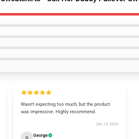
Wasn't expecting too much, but the product
was impressive. Highly recommend.
Dec 19, 2024
George
G