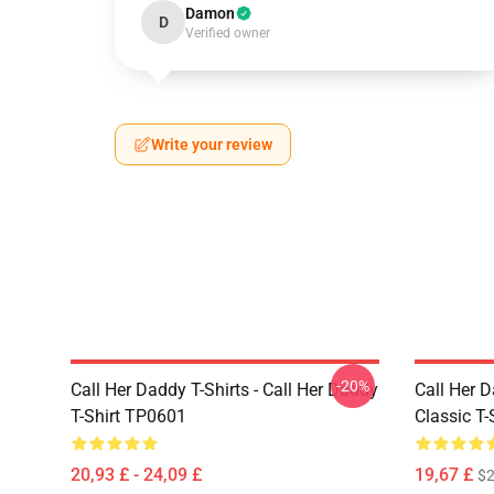
Damon
D
Verified owner
Write your review
-20%
Call Her Daddy T-Shirts - Call Her Daddy
Call Her D
T-Shirt TP0601
Classic T
20,93 £ - 24,09 £
19,67 £
$2