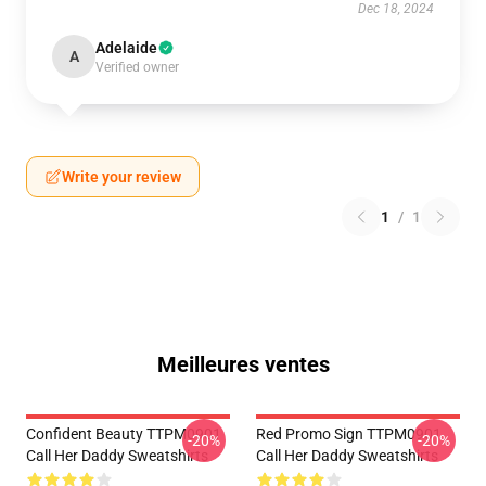
Dec 18, 2024
Adelaide
A
Verified owner
Write your review
1
/
1
Meilleures ventes
Confident Beauty TTPM0901
Red Promo Sign TTPM0901
-20%
-20%
Call Her Daddy Sweatshirts
Call Her Daddy Sweatshirts