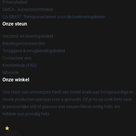
Privacybeleid
DMCA - Auteursrechtbeleid
CA SB657: Transparantiewet voor de toeleveringsketen
Onze steun
Verzend- en leveringsbeleid
Betalingsvoorwaarden
Teruggave & terugbetalingsbeleid
Contacteer ons
Klantenhulp (FAQ)
Whosale
Onze winkel
Ons team van ontwerpers heeft een breed scala aan hoogwaardige en
mooie producten speciaal voor u gemaakt. Of je nu op zoek bent naar
je persoonlijke stijl of gewoon wat nieuwe kleren nodig hebt, we
hebben wat je nodig hebt.