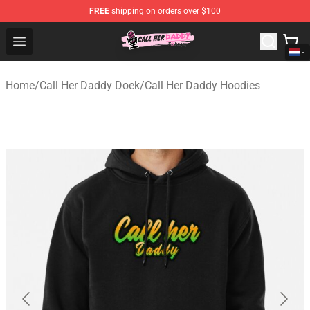
FREE
shipping on orders over $100
Call Her Daddy Store - Official Call Her Daddy Merchand
Open menu
Home
/
Call Her Daddy Doek
/
Call Her Daddy Hoodies