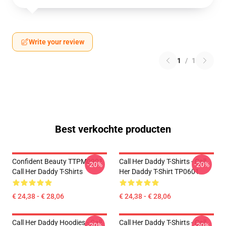
Write your review
1
/
1
Best verkochte producten
Confident Beauty TTPM0901
Call Her Daddy T-Shirts - Call
-20%
-20%
Call Her Daddy T-Shirts
Her Daddy T-Shirt TP0601
€ 24,38 - € 28,06
€ 24,38 - € 28,06
Call Her Daddy Hoodies - Call
Call Her Daddy T-Shirts - Call
-20%
-20%