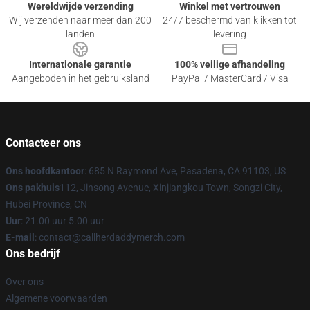
Wereldwijde verzending
Winkel met vertrouwen
Wij verzenden naar meer dan 200
24/7 beschermd van klikken tot
landen
levering
Internationale garantie
100% veilige afhandeling
Aangeboden in het gebruiksland
PayPal / MasterCard / Visa
Contacteer ons
Ons hoofdkantoor
: 685 N Raymond Ave, Pasadena, CA 91103, US
Ons pakhuis
112, Jinsong Avenue, Xinjiangkou Town, Songzi City,
Hubei Province, CN
Uur
: 21.00 uur 5.00 uur
E-mail
: contact@callherdaddymerch.com
Ons bedrijf
Over ons
Algemene voorwaarden