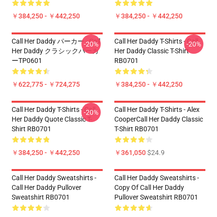
￥384,250 - ￥442,250
￥384,250 - ￥442,250
Call Her Daddy パーカー - Call
Call Her Daddy T-Shirts - Call
-20%
-20%
Her Daddy クラシックパーカ
Her Daddy Classic T-Shirt
ーTP0601
RB0701
￥622,775 - ￥724,275
￥384,250 - ￥442,250
Call Her Daddy T-Shirts - Call
Call Her Daddy T-Shirts - Alex
-20%
Her Daddy Quote Classic T-
CooperCall Her Daddy Classic
Shirt RB0701
T-Shirt RB0701
￥384,250 - ￥442,250
￥361,050
$24.9
Call Her Daddy Sweatshirts -
Call Her Daddy Sweatshirts -
Call Her Daddy Pullover
Copy Of Call Her Daddy
Sweatshirt RB0701
Pullover Sweatshirt RB0701