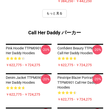
￥384,250 - ￥442,250
もっと見る
Call Her Daddy パーカー
Pink Hoodie TTPM0901 Call
Confident Beauty TTPM0901
-20%
-20%
Her Daddy Hoodies
Call Her Daddy Hoodies
￥622,775 - ￥724,275
￥622,775 - ￥724,275
Denim Jacket TTPM0901 Call
Pinstripe Blazer Portrait
-20%
-20%
Her Daddy Hoodies
TTPM0901 Call Her Daddy
Hoodies
￥622,775 - ￥724,275
￥622,775 - ￥724,275