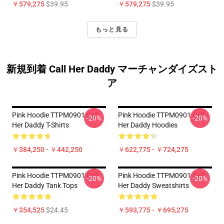
￥579,275
$39.95
￥579,275
$39.95
もっと見る
新規到着 Call Her Daddy マーチャンダイズスト
ア
Pink Hoodie TTPM0901 Call
Pink Hoodie TTPM0901 Call
-20%
-20%
Her Daddy T-Shirts
Her Daddy Hoodies
￥384,250 - ￥442,250
￥622,775 - ￥724,275
Pink Hoodie TTPM0901 Call
Pink Hoodie TTPM0901 Call
-20%
-20%
Her Daddy Tank Tops
Her Daddy Sweatshirts
￥354,525
$24.45
￥593,775 - ￥695,275