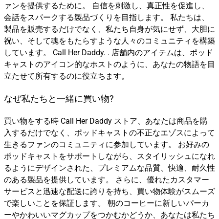
ァンを提供するために。 自信を刺激し、真正性を促進し、
会話をスパークする製品づくりを目指します。 私たちは、
製品を販売するだけでなく、私たち自身が気にせず、大胆に
祝い、そして魂をもたらすような人々のコミュニティを構築
しています。 Call Her Daddy. . 店舗内のアイテムは、ポッド
キャストのアイコン的なホストのように、あなたの物語を目
立たせて所有するのに役立ちます。
なぜ私たちと一緒に買い物?
買い物をする時 Call Her Daddy ストア、あなたは商品を購
入するだけでなく、ポッドキャストの不正なエゾスによって
生きるファンのコミュニティに参加しています。 お好みの
ポッドキャストをサポートしながら、スタイリッシュになれ
るようにデザインされた、プレミアムな品質、快適、耐久性
のある製品を提供しています。 さらに、優れたカスタマー
サービスと迅速な配送に誇りを持ち、買い物体験がスムーズ
で楽しいことを保証します。 朝のコーヒーに新しいパーカ
ーやかわいいマグカップをつかむかどうか、あなたは私たち