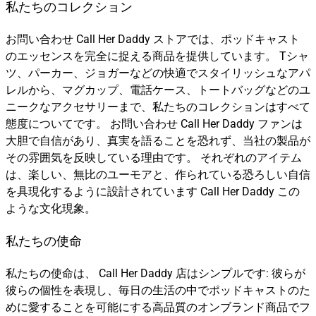
私たちのコレクション
お問い合わせ Call Her Daddy ストアでは、ポッドキャスト
のエッセンスを完全に捉える商品を提供しています。 Tシャ
ツ、パーカー、ジョガーなどの快適でスタイリッシュなアパ
レルから、マグカップ、電話ケース、トートバッグなどのユ
ニークなアクセサリーまで、私たちのコレクションはすべて
態度についてです。 お問い合わせ Call Her Daddy ファンは
大胆で自信があり、真実を語ることを恐れず、当社の製品が
その雰囲気を反映している理由です。 それぞれのアイテム
は、楽しい、無比のユーモアと、作られている恐ろしい自信
を具現化するように設計されています Call Her Daddy この
ような文化現象。
私たちの使命
私たちの使命は、 Call Her Daddy 店はシンプルです: 彼らが
彼らの個性を表現し、毎日の生活の中でポッドキャストのた
めに愛することを可能にする高品質のオンブランド商品でフ