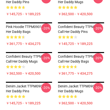
Her Daddy Pins
Her Daddy Mugs
￥145,725 - ￥189,225
￥362,500 - ￥420,500
Pink Hoodie TTPM0901 Call
Confident Beauty TTPM0901
-20%
-20%
Her Daddy Bags
Call Her Daddy Pins
￥361,775 - ￥434,275
￥145,725 - ￥189,225
Confident Beauty TTPM0901
Confident Beauty TTPM0901
-20%
-20%
Call Her Daddy Mugs
Call Her Daddy Bags
￥362,500 - ￥420,500
￥361,775 - ￥434,275
Denim Jacket TTPM0901 Call
Denim Jacket TTPM0901 Call
-20%
-20%
Her Daddy Pins
Her Daddy Mugs
￥145,725 - ￥189,225
￥362,500 - ￥420,500