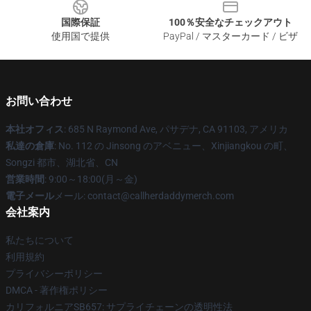
国際保証
100％安全なチェックアウト
使用国で提供
PayPal / マスターカード / ビザ
お問い合わせ
本社オフィス
: 685 N Raymond Ave, パサデナ, CA 91103, アメリカ
私達の倉庫
: No. 112 の Jinsong のアベニュー、Xinjiangkou の町、
Songzi 都市、湖北省、CN
営業時間
: 9:00～18:00(月～金)
電子メール
メール: contact@callherdaddymerch.com
会社案内
私たちについて
利用規約
プライバシーポリシー
DMCA - 著作権ポリシー
カリフォルニアSB657: サプライチェーンの透明性法