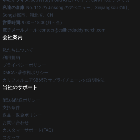
本社オフィス
: 685 N Raymond Ave, パサデナ, CA 91103, アメリカ
私達の倉庫
: No. 112 の Jinsong のアベニュー、Xinjiangkou の町、
Songzi 都市、湖北省、CN
営業時間
: 9:00～18:00(月～金)
電子メール
メール: contact@callherdaddymerch.com
会社案内
私たちについて
利用規約
プライバシーポリシー
DMCA - 著作権ポリシー
カリフォルニアSB657: サプライチェーンの透明性法
当社のサポート
配送&配送ポリシー
支払条件
返品・返金ポリシー
お問い合わせ
カスタマーサポート(FAQ)
スタッフ