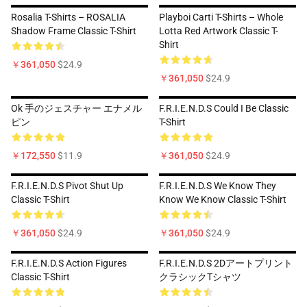
Rosalia T-Shirts – ROSALIA
Playboi Carti T-Shirts – Whole
Shadow Frame Classic T-Shirt
Lotta Red Artwork Classic T-
Shirt
￥361,050
$24.9
￥361,050
$24.9
Ok 手のジェスチャー エナメル
F.R.I.E.N.D.S Could I Be Classic
ピン
T-Shirt
￥172,550
$11.9
￥361,050
$24.9
F.R.I.E.N.D.S Pivot Shut Up
F.R.I.E.N.D.S We Know They
Classic T-Shirt
Know We Know Classic T-Shirt
￥361,050
$24.9
￥361,050
$24.9
F.R.I.E.N.D.S Action Figures
F.R.I.E.N.D.S 2Dアートプリント
Classic T-Shirt
クラシックTシャツ