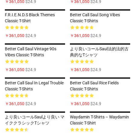
￥361,050
$24.9
￥361,050
$24.9
F.R.I.E.N.D.S Black Themes
Better Call Saul Song Vibes
Classic T-Shirt
Classic T-Shirts
￥361,050
$24.9
￥361,050
$24.9
Better Call Saul Vintage 90s
より良いコールSaul法的法的古
Vibes Classic T-Shirts
典的なTシャツ
￥361,050
$24.9
￥361,050
$24.9
Better Call Saul In Legal Trouble
Better Call Saul Rice Fields
Classic T-Shirts
Classic T-Shirts
￥361,050
$24.9
￥361,050
$24.9
より良いコールSaulより良い マ
Waydamin T-Shirts – Waydamin
イククラシックTシャツ
Classic T-Shirt