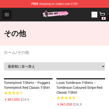
FREE
shipping on orders over $100
Call Her Daddy Store - Official Call Her Daddy Merchand
Open menu
その他
ホーム
/
その他
TommyInnit T-Shirts – Poggers
Louis Tomlinson T-Shirts –
Tommyinnit Red Classic T-Shirt
Tomlinson Coloured Stripe Red
Classic T-Shirt
￥361,050
$24.9
￥361,050
$24.9