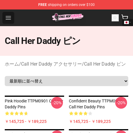
FREE
shipping on orders over $100
Call Her Daddy Store - Official Call Her Daddy Merchand
Open menu
Call Her Daddy ピン
ホーム
/
Call Her Daddy アクセサリー
/
Call Her Daddy ピン
Pink Hoodie TTPM0901 Call Her
Confident Beauty TTPM0901
-20%
-20%
Daddy Pins
Call Her Daddy Pins
￥145,725 - ￥189,225
￥145,725 - ￥189,225