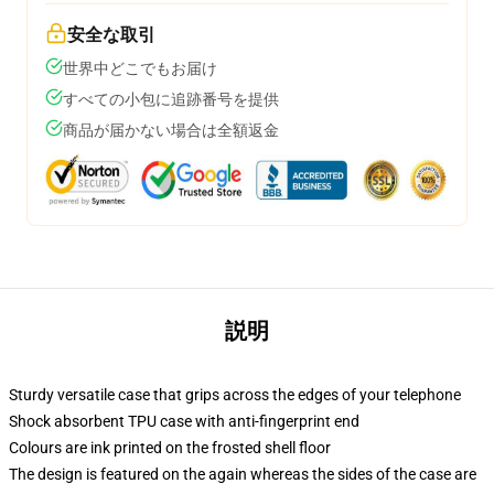
安全な取引
世界中どこでもお届け
すべての小包に追跡番号を提供
商品が届かない場合は全額返金
説明
Sturdy versatile case that grips across the edges of your telephone
Shock absorbent TPU case with anti-fingerprint end
Colours are ink printed on the frosted shell floor
The design is featured on the again whereas the sides of the case are