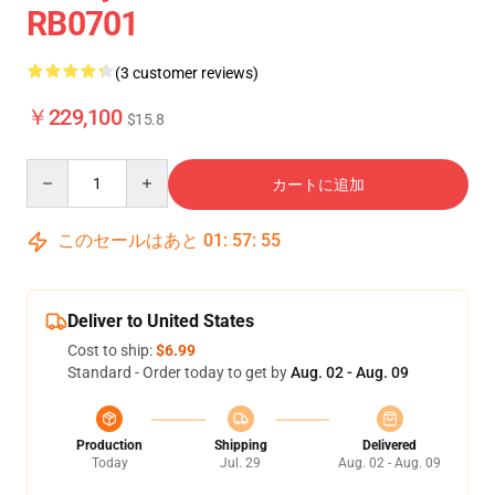
RB0701
(3 customer reviews)
￥229,100
$15.8
Quantity
カートに追加
このセールはあと
01
:
57
:
54
Deliver to United States
Cost to ship:
$6.99
Standard - Order today to get by
Aug. 02 - Aug. 09
Production
Shipping
Delivered
Today
Jul. 29
Aug. 02 - Aug. 09