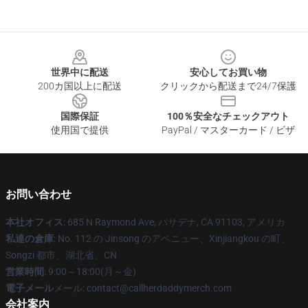
Footer
世界中に配送
安心してお買い物
200カ国以上に配送
クリックから配送まで24/7保護
国際保証
100％安全なチェックアウト
使用国で提供
PayPal / マスターカード / ビザ
お問い合わせ
本社オフィス
: 685 N Raymond Ave, パサデナ, CA 91103, アメリカ
私達の倉庫
: No. 112 の Jinsong のアベニュー、Xinjiangkou の町、
Songzi 都市、湖北省、CN
営業時間
: 9:00～18:00(月～金)
電子メール
メール: contact@callherdaddymerch.com
会社案内