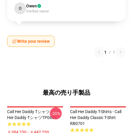
Owen
O
Verified owner
Write your review
1
/
1
最高の売り手製品
Call Her Daddy Tシャツ - Call
Call Her Daddy T-Shirts - Call
-20%
Her Daddy TシャツTP0601
Her Daddy Classic T-Shirt
RB0701
￥384,250 - ￥442,250