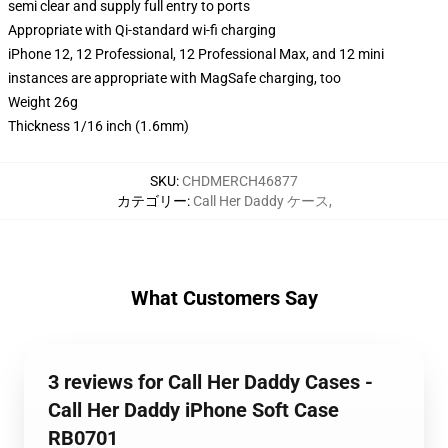
semi clear and supply full entry to ports
Appropriate with Qi-standard wi-fi charging
iPhone 12, 12 Professional, 12 Professional Max, and 12 mini
instances are appropriate with MagSafe charging, too
Weight 26g
Thickness 1/16 inch (1.6mm)
SKU
:
CHDMERCH46877
カテゴリー
:
Call Her Daddy ケース
,
What Customers Say
3 reviews for Call Her Daddy Cases -
Call Her Daddy iPhone Soft Case
RB0701