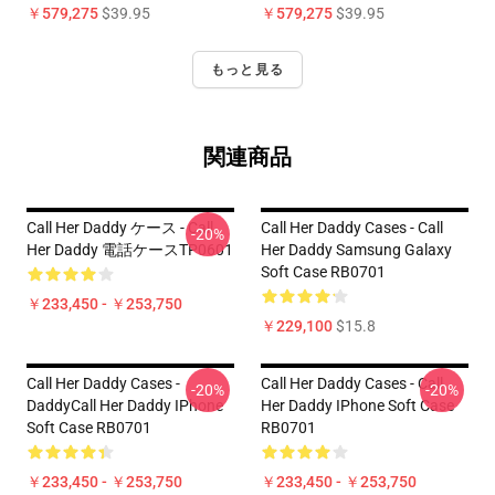
￥579,275
$39.95
￥579,275
$39.95
もっと見る
関連商品
Call Her Daddy ケース - Call
Call Her Daddy Cases - Call
-20%
Her Daddy 電話ケースTP0601
Her Daddy Samsung Galaxy
Soft Case RB0701
￥233,450 - ￥253,750
￥229,100
$15.8
Call Her Daddy Cases -
Call Her Daddy Cases - Call
-20%
-20%
DaddyCall Her Daddy IPhone
Her Daddy IPhone Soft Case
Soft Case RB0701
RB0701
￥233,450 - ￥253,750
￥233,450 - ￥253,750