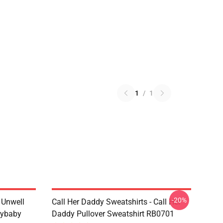
1
/
1
-20%
m Unwell
Call Her Daddy Sweatshirts - Call Her
dybaby
Daddy Pullover Sweatshirt RB0701