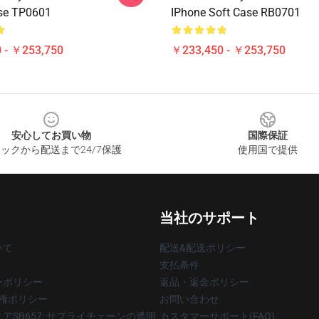
se TP0601
IPhone Soft Case RB0701
 - ￥253,750
￥233,450 - ￥253,750
安心してお買い物
国際保証
ックから配送まで24/7保護
使用国で提供
当社のサポート
いて
配送&配送ポリシー
支払条件
ーポリシー
返品・返金ポリシー
著作権ポリシー
お問い合わせ
アSB657: サプライチェーンの透明
カスタマーサポート(FAQ)