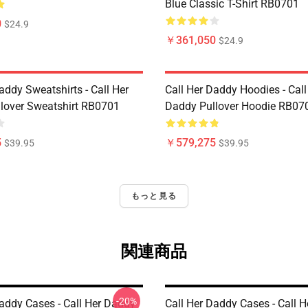
Blue Classic T-Shirt RB0701
0
$24.9
￥361,050
$24.9
addy Sweatshirts - Call Her
Call Her Daddy Hoodies - Call
lover Sweatshirt RB0701
Daddy Pullover Hoodie RB07
5
￥579,275
$39.95
$39.95
もっと見る
関連商品
-20%
Daddy Cases - Call Her Daddy
Call Her Daddy Cases - Call 