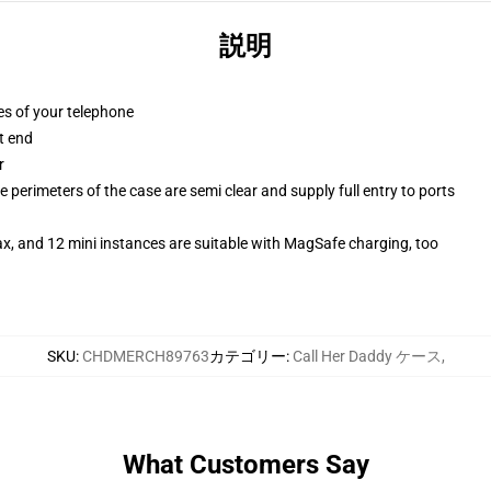
説明
es of your telephone
t end
r
 perimeters of the case are semi clear and supply full entry to ports
x, and 12 mini instances are suitable with MagSafe charging, too
SKU
:
CHDMERCH89763
カテゴリー
:
Call Her Daddy ケース
,
What Customers Say