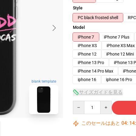
Style
PC black frosted shell
RPC 
Model
iPhone 7
iPhone 7 Plus
iPhone XS
iPhone XS Max
iPhone 12
iPhone 12 Mini
iPhone 13 Pro
iPhone 13 
iPhone 14 Pro Max
iPhone
iphone 16
iphone 16 Pro
blank template
サイズガイドを見る
Quantity
このセールはあと
04
:
14