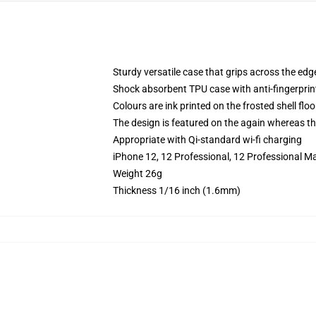
Sturdy versatile case that grips across the edg
Shock absorbent TPU case with anti-fingerprin
Colours are ink printed on the frosted shell floo
The design is featured on the again whereas the
Appropriate with Qi-standard wi-fi charging
iPhone 12, 12 Professional, 12 Professional Ma
Weight 26g
Thickness 1/16 inch (1.6mm)