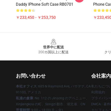
Daddy IPhone Soft Case RB0701
Phone Ca
￥233,450 - ￥253,750
￥233,450
Footer
世界中に配送
200カ国以上に配送
クリ
お問い合わせ
会社案内
本社オフィス
: 685 N Raymond Ave, パサデナ, CA
私たちにつ
91103, アメリカ
利用規約
私達の倉庫
: No. 112 の Jinsong のアベニュー、
プライバシ
Xinjiangkou の町、Songzi 都市、湖北省、CN
DMCA - 
営業時間
: 9:00～18:00(月～金)
カリフォルニ