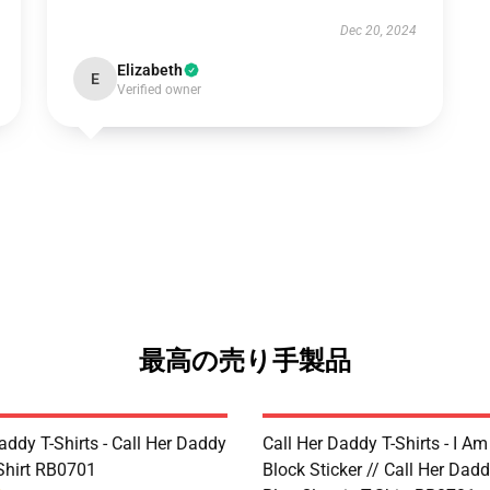
Dec 20, 2024
Elizabeth
E
Verified owner
最高の売り手製品
addy T-Shirts - Call Her Daddy
Call Her Daddy T-Shirts - I A
-Shirt RB0701
Block Sticker // Call Her Dad