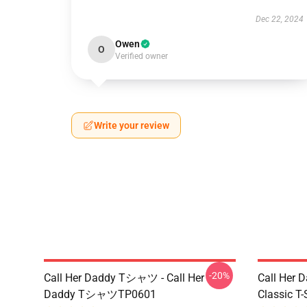
Dec 22, 2024
Owen
O
Verified owner
Write your review
-20%
Call Her Daddy Tシャツ - Call Her
Call Her D
Daddy TシャツTP0601
Classic T