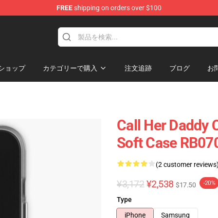
FREE
shipping on orders over $100
ndise Shop
ショップ
カテゴリーで購入
注文追跡
ブログ
お
Call Her Daddy 
Soft Case RB07
(2 customer reviews
¥3,172
¥2,538
-20%
$17.50
Type
iPhone
Samsung