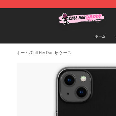
Call Her Daddy Store - Official Call Her Daddy Mercha
ホーム
ホーム
/
Call Her Daddy ケース