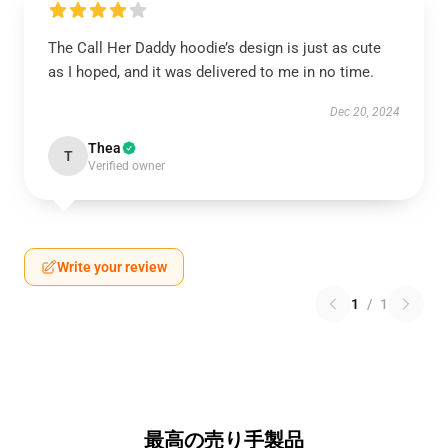
The Call Her Daddy hoodie’s design is just as cute
as I hoped, and it was delivered to me in no time.
Dec 20, 2024
Thea
T
Verified owner
Write your review
1
/
1
最高の売り手製品