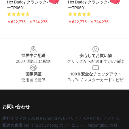
Her Daddy クラシックパーカ
Her Daddy クラシックパーカ
ーTP0601
ーTP0601
￥622,775 - ￥724,275
￥622,775 - ￥724,275
Footer
世界中に配送
安心してお買い物
200カ国以上に配送
クリックから配送まで24/7保護
国際保証
100％安全なチェックアウト
使用国で提供
PayPal / マスターカード / ビザ
お問い合わせ
本社オフィス
: 685 N Raymond Ave, パサデナ, CA 91103, アメリカ
私達の倉庫
: No. 112 の Jinsong のアベニュー、Xinjiangkou の町、