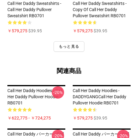
Call Her Daddy Sweatshirts -
Call Her Daddy Sweatshirts -
Call Her Daddy Pullover
Copy Of Call Her Daddy
Sweatshirt RB0701
Pullover Sweatshirt RB0701
￥579,275
$39.95
￥579,275
$39.95
もっと見る
関連商品
Call Her Daddy Hoodies - Call
Call Her Daddy Hoodies -
-20%
Her Daddy Pullover Hoodie
DADDYGANGCall Her Daddy
RB0701
Pullover Hoodie RB0701
￥622,775 - ￥724,275
￥579,275
$39.95
Call Her Daddy パーカー - Call
Call Her Daddy パーカー - Call
-20%
-20%