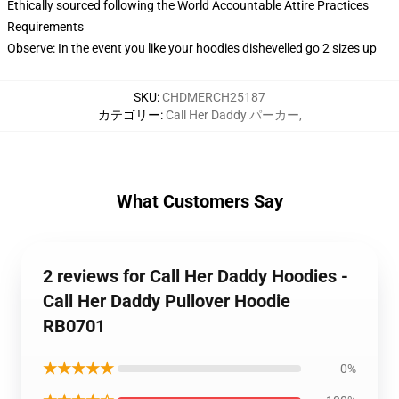
Ethically sourced following the World Accountable Attire Practices
Requirements
Observe: In the event you like your hoodies dishevelled go 2 sizes up
SKU
:
CHDMERCH25187
カテゴリー
:
Call Her Daddy パーカー
,
What Customers Say
2 reviews for Call Her Daddy Hoodies -
Call Her Daddy Pullover Hoodie
RB0701
★★★★★
0%