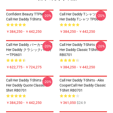
Confident Beauty TTPM0901
Call Her Daddy Tシャツ - Call
-20%
-20%
Call Her Daddy T-Shirts
Her Daddy Tシャツ TP0601
￥384,250 - ￥442,250
￥384,250 - ￥442,250
Call Her Daddy パーカー - Call
Call Her Daddy T-Shirts - Call
-20%
-20%
Her Daddy クラシックパーカ
Her Daddy Classic T-Shirt
ーTP0601
RB0701
￥622,775 - ￥724,275
￥384,250 - ￥442,250
Call Her Daddy T-Shirts - Call
Call Her Daddy T-Shirts - Alex
-20%
Her Daddy Quote Classic T-
CooperCall Her Daddy Classic
Shirt RB0701
T-Shirt RB0701
￥384,250 - ￥442,250
￥361,050
$24.9