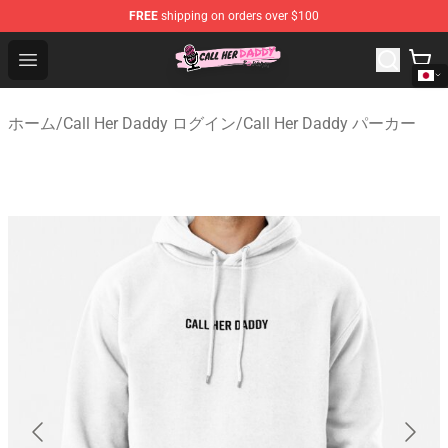
FREE
shipping on orders over $100
Call Her Daddy Store - Official Call Her Daddy Merchand
Open menu
ホーム
/
Call Her Daddy ログイン
/
Call Her Daddy パーカー