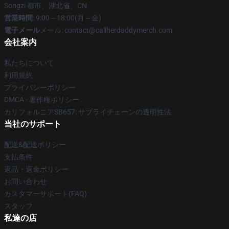
Songzi 都市、湖北省、CN
営業時間
: 9:00～18:00(月～金)
電子メール
メール: contact@callherdaddymerch.com
会社案内
私たちについて
利用規約
プライバシーポリシー
DMCA - 著作権ポリシー
カリフォルニアSB657: サプライチェーンの透明性法
当社のサポート
配送&配送ポリシー
支払条件
返品・返金ポリシー
お問い合わせ
カスタマーサポート(FAQ)
スタッフ
私達の店