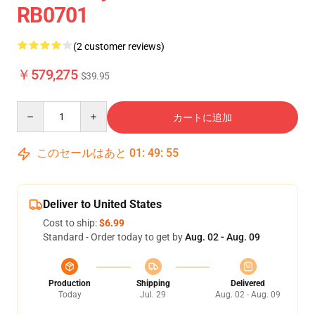
RB0701
(2 customer reviews)
￥579,275
$39.95
Quantity
カートに追加
このセールはあと
01
:
49
:
55
Deliver to United States
Cost to ship:
$6.99
Standard - Order today to get by
Aug. 02 - Aug. 09
Production
Shipping
Delivered
Today
Jul. 29
Aug. 02 - Aug. 09