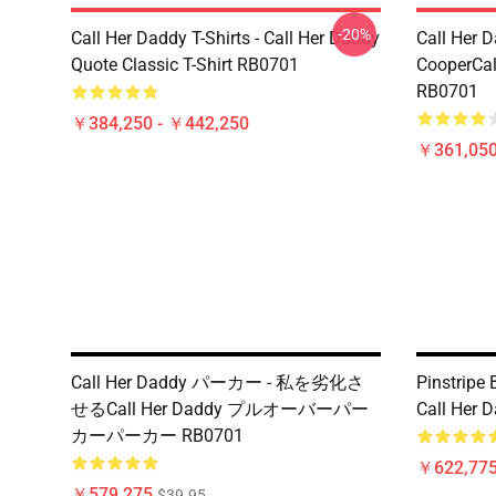
-20%
Call Her Daddy T-Shirts - Call Her Daddy
Call Her D
Quote Classic T-Shirt RB0701
CooperCall
RB0701
￥384,250 - ￥442,250
￥361,05
Call Her Daddy パーカー - 私を劣化さ
Pinstripe
せるCall Her Daddy プルオーバーパー
Call Her 
カーパーカー RB0701
￥622,775
￥579,275
$39.95