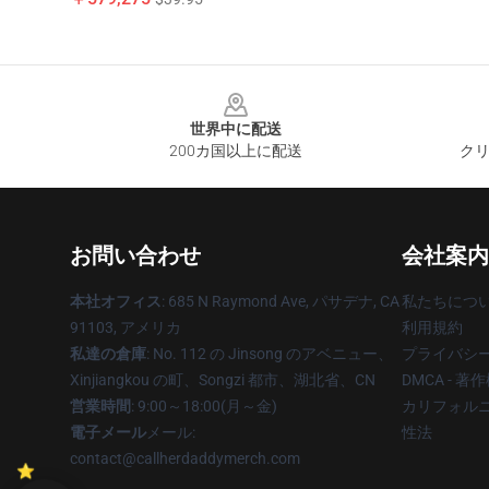
Footer
世界中に配送
200カ国以上に配送
クリ
お問い合わせ
会社案内
本社オフィス
: 685 N Raymond Ave, パサデナ, CA
私たちにつ
91103, アメリカ
利用規約
私達の倉庫
: No. 112 の Jinsong のアベニュー、
プライバシ
Xinjiangkou の町、Songzi 都市、湖北省、CN
DMCA - 
営業時間
: 9:00～18:00(月～金)
カリフォルニ
電子メール
メール:
性法
contact@callherdaddymerch.com