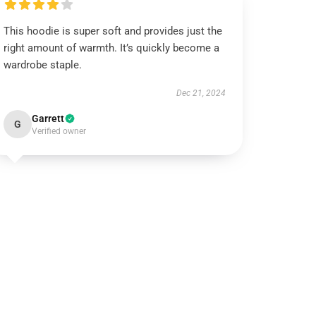
This hoodie is super soft and provides just the
right amount of warmth. It’s quickly become a
wardrobe staple.
Dec 21, 2024
Garrett
G
Verified owner