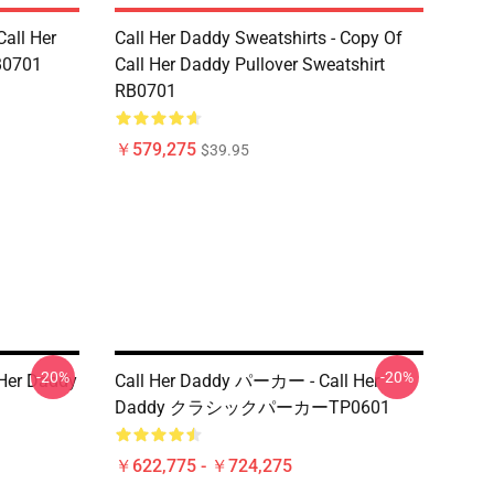
Call Her
Call Her Daddy Sweatshirts - Copy Of
B0701
Call Her Daddy Pullover Sweatshirt
RB0701
￥579,275
$39.95
-20%
-20%
Her Daddy
Call Her Daddy パーカー - Call Her
Daddy クラシックパーカーTP0601
￥622,775 - ￥724,275