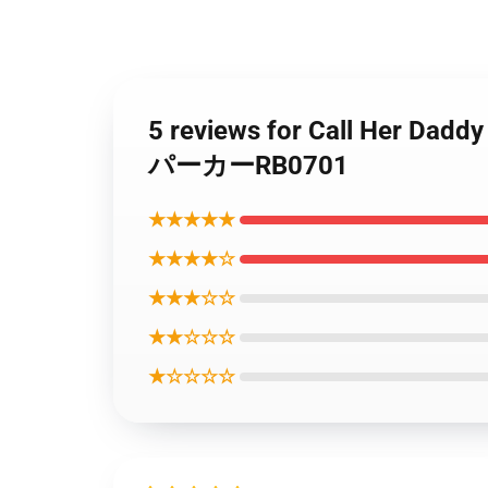
5 reviews for Call H
パーカーRB0701
★★★★★
★★★★☆
★★★☆☆
★★☆☆☆
★☆☆☆☆