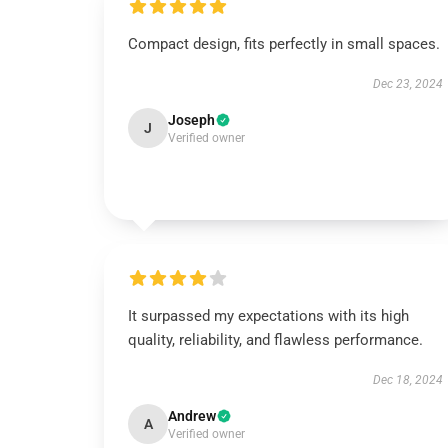
Compact design, fits perfectly in small spaces.
Dec 23, 2024
Joseph
J
Verified owner
It surpassed my expectations with its high
quality, reliability, and flawless performance.
Dec 18, 2024
Andrew
A
Verified owner