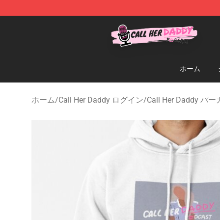
Call Her Daddy Store - Official Call Her Daddy Mercha
ホーム
ホーム
/
Call Her Daddy ログイン
/
Call Her Daddy パ