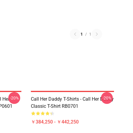
1
/
1
-20%
-20%
 Her
Call Her Daddy T-Shirts - Call Her Daddy
0601
Classic T-Shirt RB0701
￥384,250 - ￥442,250