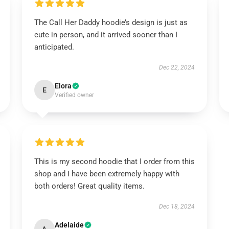
The Call Her Daddy hoodie’s design is just as
cute in person, and it arrived sooner than I
anticipated.
Dec 22, 2024
Elora
E
Verified owner
This is my second hoodie that I order from this
shop and I have been extremely happy with
both orders! Great quality items.
Dec 18, 2024
Adelaide