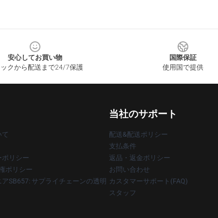
安心してお買い物
国際保証
ックから配送まで24/7保護
使用国で提供
当社のサポート
いて
配送&配送ポリシー
支払条件
ーポリシー
返品・返金ポリシー
著作権ポリシー
お問い合わせ
アSB657: サプライチェーンの透明
カスタマーサポート(FAQ)
スタッフ