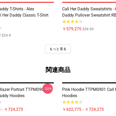
addy T-Shirts - Alex
Call Her Daddy Sweatshirts - 
 Her Daddy Classic T-Shirt
Daddy Pullover Sweatshirt R
￥579,275
$39.95
0
$24.9
もっと見る
関連商品
-20%
 Blazer Portrait TTPM0901
Pink Hoodie TTPM0901 Call 
Daddy Hoodies
Hoodies
 - ￥724,275
￥622,775 - ￥724,275