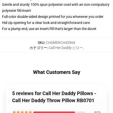
Gentle and sturdy 100% spun polyester cowl with an non-compulsory
polyester fill/insert
Full-color double-sided design printed for you whenever you order
Hid zip opening for a clear look and straightforward care
For a plump end, use an insert/fill that's larger than the duvet
SKU
:
CHDMERCH43968
カテゴリー
:
Call Her Daddy ピロー
,
What Customers Say
5 reviews for Call Her Daddy Pillows -
Call Her Daddy Throw Pillow RB0701
★★★★★
80%