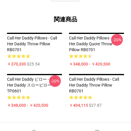
関連商品
Call Her Daddy Pillows - Call
Call Her Daddy Pillows - Call
-20%
Her Daddy Throw Pillow
Her Daddy Quote Throw
RB0701
Pillow RB0701
￥370,330
$25.54
￥348,000 - ￥420,500
Call Her Daddy ピロー - Call
Call Her Daddy Pillows - Call
-20%
Her Daddy スローピロー
Her Daddy Throw Pillow
TP0601
RB0701
￥348,000 - ￥420,500
￥404,115
$27.87
Footer