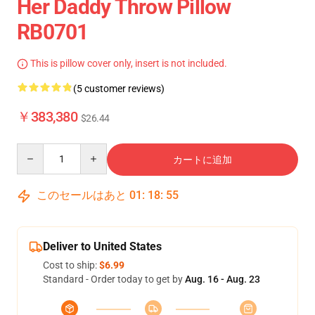
Her Daddy Throw Pillow
RB0701
This is pillow cover only, insert is not included.
(5 customer reviews)
￥383,380
$26.44
Quantity
カートに追加
このセールはあと
01
:
18
:
54
Deliver to United States
Cost to ship:
$6.99
Standard - Order today to get by
Aug. 16 - Aug. 23