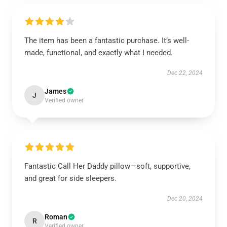
The item has been a fantastic purchase. It’s well-
made, functional, and exactly what I needed.
Dec 22, 2024
James
J
Verified owner
Fantastic Call Her Daddy pillow—soft, supportive,
and great for side sleepers.
Dec 20, 2024
Roman
R
Verified owner