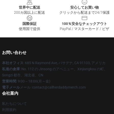
世界中に配送
安心してお買い物
200カ国以上に配送
クリックから配送まで24/7保護
国際保証
100％安全なチェックアウト
使用国で提供
PayPal / マスターカード / ビザ
お問い合わせ
本社オフィス
: 685 N Raymond Ave, パサデナ, CA 91103, アメリカ
私達の倉庫
: No. 112 の Jinsong のアベニュー、Xinjiangkou の町、
Songzi 都市、湖北省、CN
営業時間
: 9:00～18:00(月～金)
電子メール
メール: contact@callherdaddymerch.com
会社案内
私たちについて
利用規約