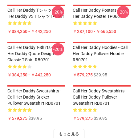
Call Her Daddy Tシャツ - Call
Call Her Daddy Posters - Call
-20%
-20%
Her Daddy V3 TシャツTP0601
Her Daddy Poster TP0601
￥384,250 - ￥442,250
￥287,100 - ￥665,550
Call Her Daddy T-Shirts - Call
Call Her Daddy Hoodies - Call
-20%
Her Daddy Quote Design
Her Daddy Pullover Hoodie
Classic T-Shirt RB0701
RB0701
￥384,250 - ￥442,250
￥579,275
$39.95
Call Her Daddy Sweatshirts -
Call Her Daddy Sweatshirts -
Call Her Daddy Sticker
Call Her Daddy Pullover
Pullover Sweatshirt RB0701
Sweatshirt RB0701
￥579,275
$39.95
￥579,275
$39.95
もっと見る