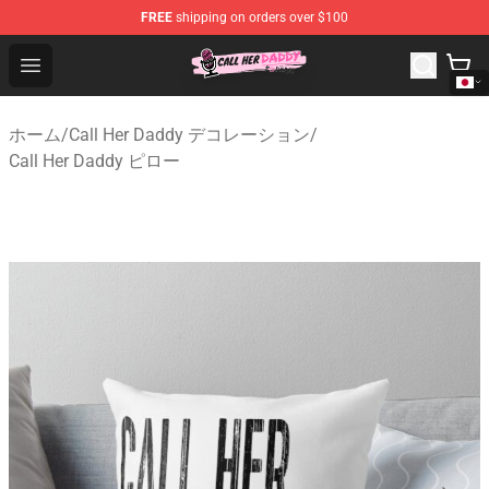
FREE
shipping on orders over $100
Call Her Daddy Store - Official Call Her Daddy Merchand
Open menu
ホーム
/
Call Her Daddy デコレーション
/
Call Her Daddy ピロー