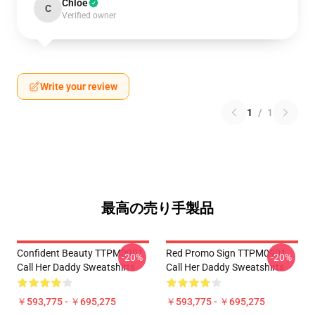
Chloe
C
Verified owner
Write your review
1
/
1
最高の売り手製品
Confident Beauty TTPM0901
Red Promo Sign TTPM0901
-20%
-20%
Call Her Daddy Sweatshirts
Call Her Daddy Sweatshirts
￥593,775 - ￥695,275
￥593,775 - ￥695,275