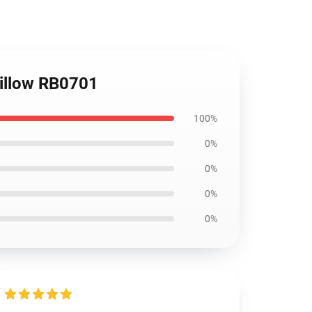
Pillow RB0701
100%
0%
0%
0%
0%