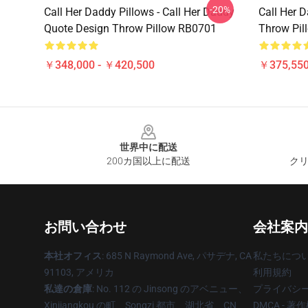
-20%
Call Her Daddy Pillows - Call Her Daddy
Call Her D
Quote Design Throw Pillow RB0701
Throw Pil
￥348,000 - ￥420,500
￥375,55
Footer
世界中に配送
200カ国以上に配送
クリ
お問い合わせ
会社案内
本社オフィス
: 685 N Raymond Ave, パサデナ, CA
私たちにつ
91103, アメリカ
利用規約
私達の倉庫
: No. 112 の Jinsong のアベニュー、
プライバシ
Xinjiangkou の町、Songzi 都市、湖北省、CN
DMCA - 