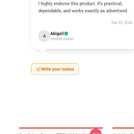
I highly endorse this product. It’s practical,
dependable, and works exactly as advertised.
Dec 22, 2024
Abigail
A
Verified owner
Write your review