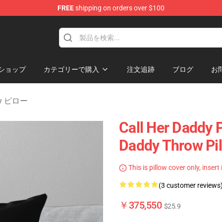
FREE
shipping on orders over $100
ndise Shop
ショップ
カテゴリーで購入
注文追跡
ブログ
お
ddy ピロー
Call Her Daddy P
Daddy Throw Pi
This is pillow cover only, insert
(3 customer reviews
￥375,550
$25.9