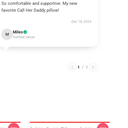
So comfortable and supportive. My new
favorite Call Her Daddy pillow!
Dec 18, 2024
Miles
M
Verified owner
1
/
1