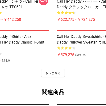
-20%
Daddy Tシャツ - Call Her
Call Her Daddy パーカー - Call
シャツ TP0601
Daddy クラシックパーカーTP
 - ￥442,250
￥622,775 - ￥724,275
addy T-Shirts - Alex
Call Her Daddy Sweatshirts - 
 Her Daddy Classic T-Shirt
Daddy Pullover Sweatshirt R
￥579,275
$39.95
0
$24.9
もっと見る
関連商品