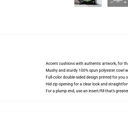
Accent cushions with authentic artwork, for 
Mushy and sturdy 100% spun polyester cowl with
Full-color double-sided design printed for you 
Hid zip opening for a clear look and straightfo
For a plump end, use an insert/fill that's greate