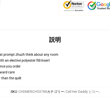
説明
that prompt zhuzh think about any room
 an elective polyester fill/insert
once you order
rward care
r than the quilt
SKU
:
CHDMERCH53788
カテゴリー
:
Call Her Daddy ピロー
,