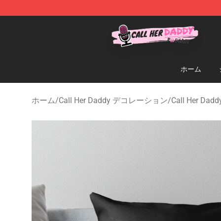
Call Her Daddy Store - Official Call Her Daddy Mercha
ホーム
ホーム
/
Call Her Daddy デコレーション
/
Call Her Da