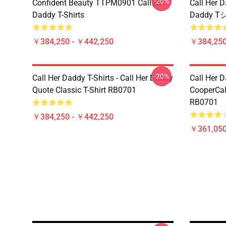
-20%
Confident Beauty TTPM0901 Call Her
Call Her 
Daddy T-Shirts
Daddy T
￥384,250 - ￥442,250
￥384,250
-20%
Call Her Daddy T-Shirts - Call Her Daddy
Call Her D
Quote Classic T-Shirt RB0701
CooperCall
RB0701
￥384,250 - ￥442,250
￥361,05