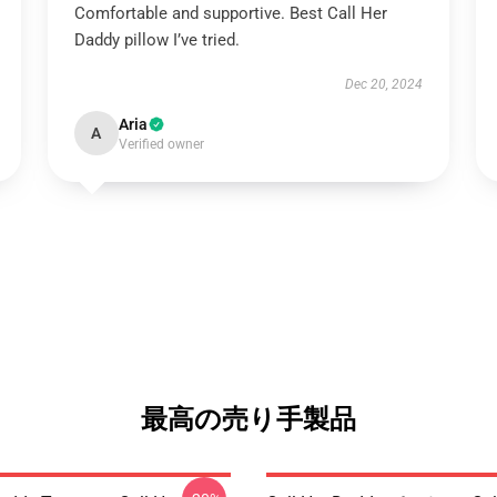
Comfortable and supportive. Best Call Her
Daddy pillow I’ve tried.
Dec 20, 2024
Aria
A
Verified owner
最高の売り手製品