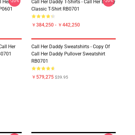
-20%
-20%
 Her
Call Her Daddy T-Shirts - Call Her Daddy
0601
Classic T-Shirt RB0701
￥384,250 - ￥442,250
Call Her
Call Her Daddy Sweatshirts - Copy Of
B0701
Call Her Daddy Pullover Sweatshirt
RB0701
￥579,275
$39.95