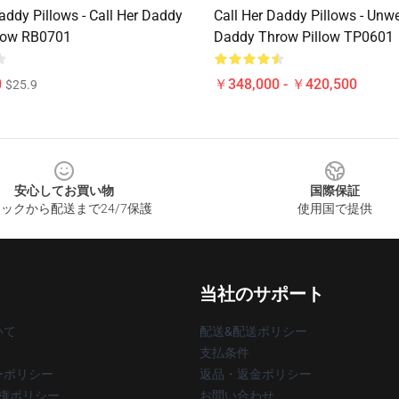
addy Pillows - Call Her Daddy
Call Her Daddy Pillows - Unwe
low RB0701
Daddy Throw Pillow TP0601
0
￥348,000 - ￥420,500
$25.9
安心してお買い物
国際保証
ックから配送まで24/7保護
使用国で提供
当社のサポート
いて
配送&配送ポリシー
支払条件
ーポリシー
返品・返金ポリシー
著作権ポリシー
お問い合わせ