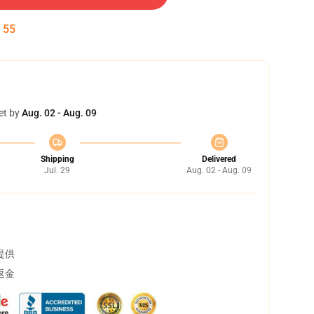
:
54
et by
Aug. 02 - Aug. 09
Shipping
Delivered
Jul. 29
Aug. 02 - Aug. 09
提供
返金