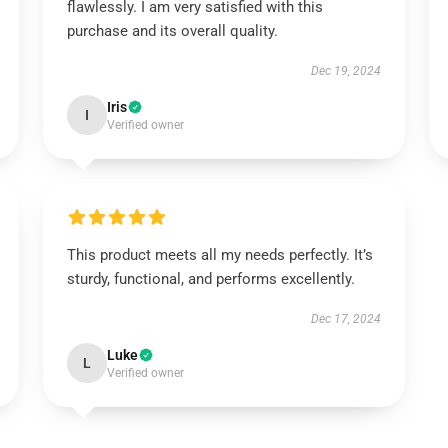
flawlessly. I am very satisfied with this
purchase and its overall quality.
Dec 19, 2024
Iris
I
Verified owner
This product meets all my needs perfectly. It’s
sturdy, functional, and performs excellently.
Dec 17, 2024
Luke
L
Verified owner