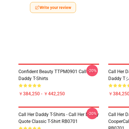
Write your review
-20%
Confident Beauty TTPM0901 Call Her
Call Her 
Daddy T-Shirts
Daddy T
￥384,250 - ￥442,250
￥384,250
-20%
Call Her Daddy T-Shirts - Call Her Daddy
Call Her D
Quote Classic T-Shirt RB0701
CooperCall
RB0701