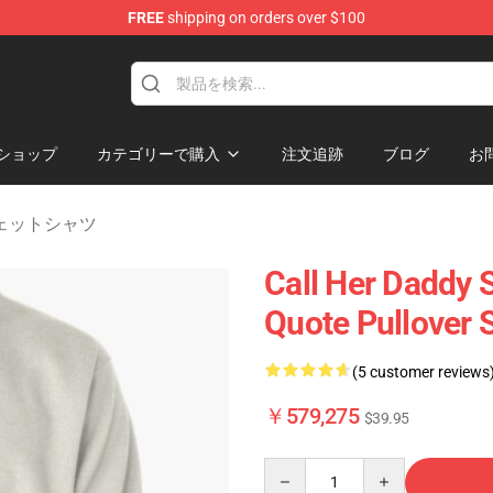
FREE
shipping on orders over $100
ndise Shop
ショップ
カテゴリーで購入
注文追跡
ブログ
お
 スウェットシャツ
Call Her Daddy S
Quote Pullover 
(5 customer reviews
￥579,275
$39.95
Quantity