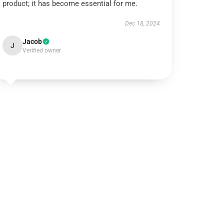
product; it has become essential for me.
Dec 18, 2024
Jacob
J
Verified owner