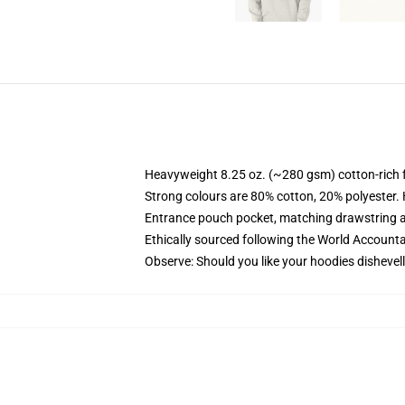
Heavyweight 8.25 oz. (~280 gsm) cotton-rich 
Strong colours are 80% cotton, 20% polyester.
Entrance pouch pocket, matching drawstring a
Ethically sourced following the World Account
Observe: Should you like your hoodies dishevell