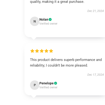
quality, making it a great purchase.
Dec 21, 2024
Nolan
N
Verified owner
This product delivers superb performance and
reliability; I couldn’t be more pleased.
Dec 17, 2024
Penelope
P
Verified owner