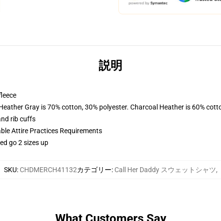
説明
fleece
 Heather Gray is 70% cotton, 30% polyester. Charcoal Heather is 60% cott
nd rib cuffs
able Attire Practices Requirements
ed go 2 sizes up
SKU
:
CHDMERCH41132
カテゴリー
:
Call Her Daddy スウェットシャツ
,
What Customers Say