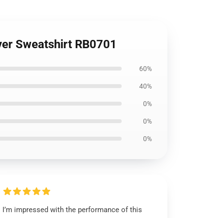
over Sweatshirt RB0701
60%
40%
0%
0%
0%
I’m impressed with the performance of this