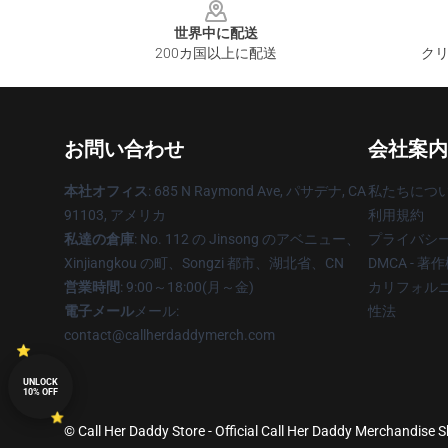
世界中に配送
200カ国以上に配送
クリ
お問い合わせ
会社案内
本社オフィス
: 685 N Raymond Ave, パサデナ, CA
私たちにつ
91103, アメリカ
利用規約
私達の倉庫
: No. 112 の Jinsong のアベニュー、
プライバシ
Xinjiangkou の町、Songzi 都市、湖北省、CN
DMCA - 
営業時間
: 9:00～18:00(月～金)
カリフォルニ
電子メール
メール:
性法
contact@callherdaddymerch.com
UNLOCK
10% OFF
© Call Her Daddy Store - Official Call Her Daddy Merchandise S