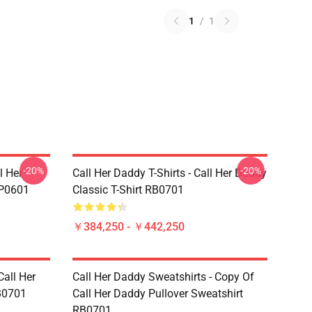
1
/
1
-20%
-20%
 Her
Call Her Daddy T-Shirts - Call Her Daddy
0601
Classic T-Shirt RB0701
￥384,250 - ￥442,250
Call Her
Call Her Daddy Sweatshirts - Copy Of
B0701
Call Her Daddy Pullover Sweatshirt
RB0701