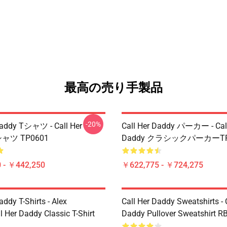
最高の売り手製品
-20%
Daddy Tシャツ - Call Her
Call Her Daddy パーカー - Call
シャツ TP0601
Daddy クラシックパーカーTP
 - ￥442,250
￥622,775 - ￥724,275
addy T-Shirts - Alex
Call Her Daddy Sweatshirts - 
 Her Daddy Classic T-Shirt
Daddy Pullover Sweatshirt R