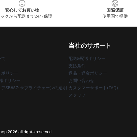
安心してお買い物
国際保証
ックから配送まで24/7保護
使用国で提供
当社のサポート
いて
配送&配送ポリシー
支払条件
ーポリシー
返品・返金ポリシー
著作権ポリシー
お問い合わせ
アSB657: サプライチェーンの透明
カスタマーサポート(FAQ)
スタッフ
hop 2026 all rights reserved