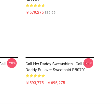
￥579,275
$39.95
-20%
-20%
Call Her
Call Her Daddy Sweatshirts - Call Her
Daddy Pullover Sweatshirt RB0701
￥593,775 - ￥695,275