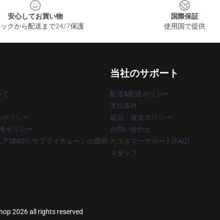
安心してお買い物
国際保証
ックから配送まで24/7保護
使用国で提供
当社のサポート
いて
配送&配送ポリシー
支払条件
ーポリシー
返品・返金ポリシー
著作権ポリシー
お問い合わせ
アSB657: サプライチェーンの透明
カスタマーサポート(FAQ)
スタッフ
hop 2026 all rights reserved