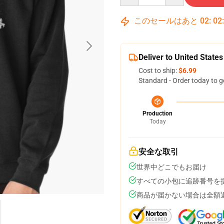
このセールはあと
02
:
02
Deliver to United States
Cost to ship:
$6.99
Standard - Order today to g
Production
Today
安全な取引
世界中どこでもお届け
すべての小包に追跡番号を
商品が届かない場合は全額