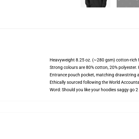
Heavyweight 8.25 oz. (~280 gsm) cotton-rich 
Strong colours are 80% cotton, 20% polyester.
Entrance pouch pocket, matching drawstring a
Ethically sourced following the World Account
Word: Should you like your hoodies saggy go 2 