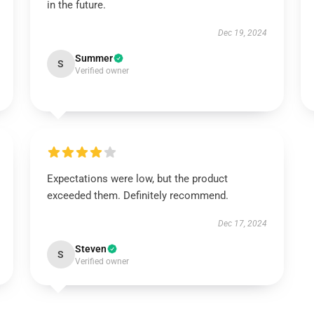
in the future.
Dec 19, 2024
Summer
S
Verified owner
Expectations were low, but the product
exceeded them. Definitely recommend.
Dec 17, 2024
Steven
S
Verified owner