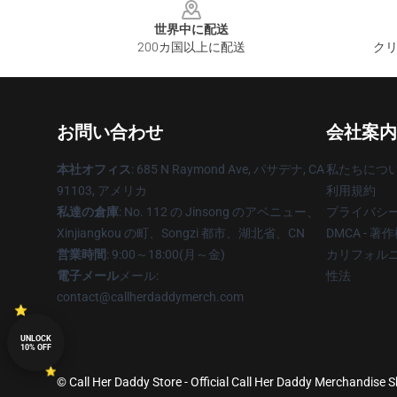
世界中に配送
200カ国以上に配送
クリ
お問い合わせ
会社案内
本社オフィス
: 685 N Raymond Ave, パサデナ, CA
私たちにつ
91103, アメリカ
利用規約
私達の倉庫
: No. 112 の Jinsong のアベニュー、
プライバシ
Xinjiangkou の町、Songzi 都市、湖北省、CN
DMCA - 
営業時間
: 9:00～18:00(月～金)
カリフォルニ
電子メール
メール:
性法
contact@callherdaddymerch.com
UNLOCK
10% OFF
© Call Her Daddy Store - Official Call Her Daddy Merchandise S