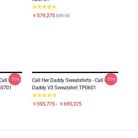
￥579,275
$39.95
-20%
-20%
Call Her
Call Her Daddy Sweatshirts - Call Her
B0701
Daddy V3 Sweatshirt TP0601
￥593,775 - ￥695,275