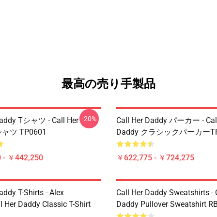
最高の売り手製品
-20%
Daddy Tシャツ - Call Her
Call Her Daddy パーカー - Call
シャツ TP0601
Daddy クラシックパーカーTP
 - ￥442,250
￥622,775 - ￥724,275
addy T-Shirts - Alex
Call Her Daddy Sweatshirts - 
 Her Daddy Classic T-Shirt
Daddy Pullover Sweatshirt R