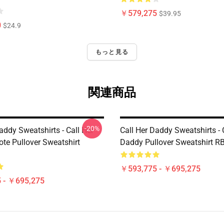
￥579,275
$39.95
0
$24.9
もっと見る
関連商品
-20%
addy Sweatshirts - Call Her
Call Her Daddy Sweatshirts - 
te Pullover Sweatshirt
Daddy Pullover Sweatshirt R
￥593,775 - ￥695,275
 - ￥695,275