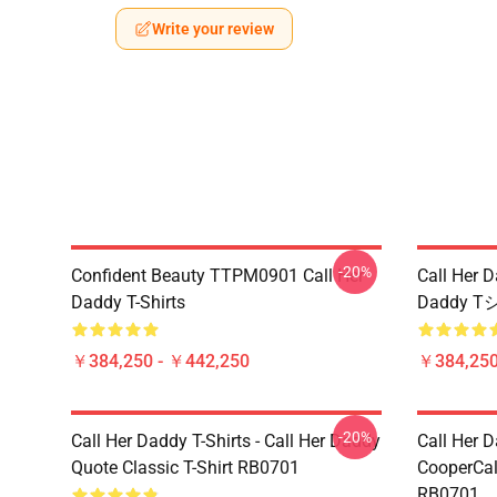
Write your review
-20%
Confident Beauty TTPM0901 Call Her
Call Her 
Daddy T-Shirts
Daddy T
￥384,250 - ￥442,250
￥384,250
-20%
Call Her Daddy T-Shirts - Call Her Daddy
Call Her D
Quote Classic T-Shirt RB0701
CooperCall
RB0701