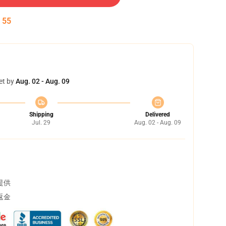
:
54
et by
Aug. 02 - Aug. 09
Shipping
Delivered
Jul. 29
Aug. 02 - Aug. 09
提供
返金