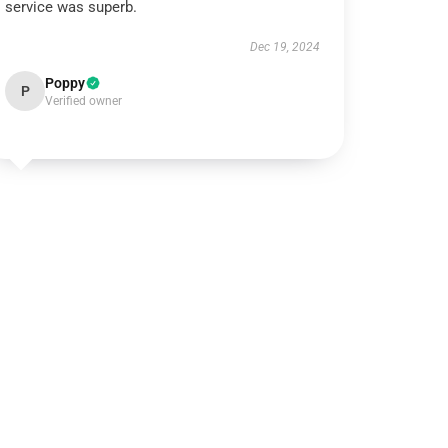
service was superb.
Dec 19, 2024
Poppy
P
Verified owner