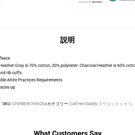
説明
fleece
 Heather Gray is 70% cotton, 30% polyester. Charcoal Heather is 60% cott
nd rib cuffs
able Attire Practices Requirements
sizes up
SKU
:
CHDMERCH56264
カテゴリー
:
Call Her Daddy スウェットシャツ
,
What Customers Say