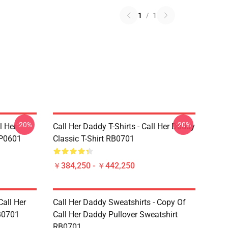
1
/
1
-20%
-20%
 Her
Call Her Daddy T-Shirts - Call Her Daddy
0601
Classic T-Shirt RB0701
￥384,250 - ￥442,250
Call Her
Call Her Daddy Sweatshirts - Copy Of
B0701
Call Her Daddy Pullover Sweatshirt
RB0701