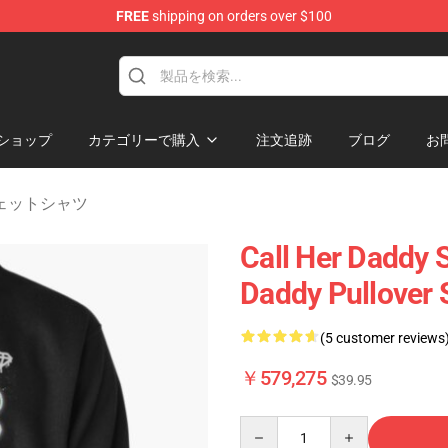
FREE
shipping on orders over $100
ndise Shop
ショップ
カテゴリーで購入
注文追跡
ブログ
お
 スウェットシャツ
Call Her Daddy S
Daddy Pullover 
(5 customer reviews
￥579,275
$39.95
Quantity