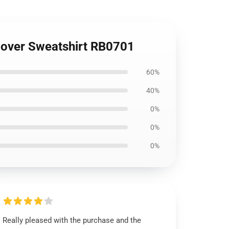
llover Sweatshirt RB0701
60%
40%
0%
0%
0%
Really pleased with the purchase and the