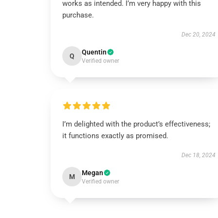
works as intended. I’m very happy with this
purchase.
Dec 20, 2024
Quentin
Q
Verified owner
I’m delighted with the product’s effectiveness;
it functions exactly as promised.
Dec 18, 2024
Megan
M
Verified owner