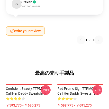
Steven
S
Verified owner
Write your review
1
/
1
最高の売り手製品
Confident Beauty TTPM0901
Red Promo Sign TTPM0901
-20%
-20%
Call Her Daddy Sweatshirts
Call Her Daddy Sweatshirts
￥593,775 - ￥695,275
￥593,775 - ￥695,275