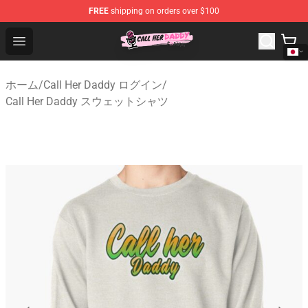
FREE
shipping on orders over $100
Call Her Daddy Store - Official Call Her Daddy Merchand
Open menu
ホーム
/
Call Her Daddy ログイン
/
Call Her Daddy スウェットシャツ