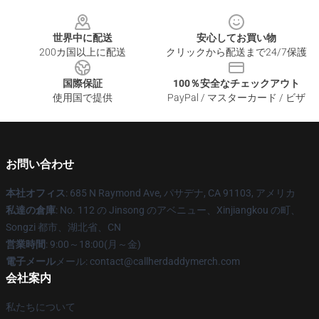
Footer
世界中に配送
安心してお買い物
200カ国以上に配送
クリックから配送まで24/7保護
国際保証
100％安全なチェックアウト
使用国で提供
PayPal / マスターカード / ビザ
お問い合わせ
本社オフィス
: 685 N Raymond Ave, パサデナ, CA 91103, アメリカ
私達の倉庫
: No. 112 の Jinsong のアベニュー、Xinjiangkou の町、
Songzi 都市、湖北省、CN
営業時間
: 9:00～18:00(月～金)
電子メール
メール: contact@callherdaddymerch.com
会社案内
私たちについて