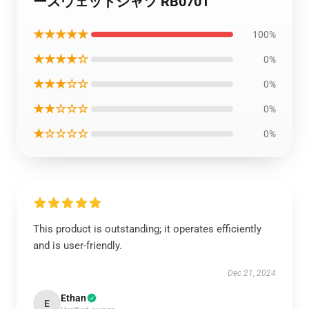
ースウェットシャツ RB0701
★★★★★
100%
★★★★☆
0%
★★★☆☆
0%
★★☆☆☆
0%
★☆☆☆☆
0%
This product is outstanding; it operates efficiently
and is user-friendly.
Dec 21, 2024
Ethan
E