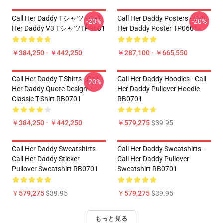
Call Her Daddy Tシャツ - Call
Call Her Daddy Posters - Call
-20%
-20%
Her Daddy V3 TシャツTP0601
Her Daddy Poster TP0601
￥384,250 - ￥442,250
￥287,100 - ￥665,550
Call Her Daddy T-Shirts - Call
Call Her Daddy Hoodies - Call
-20%
Her Daddy Quote Design
Her Daddy Pullover Hoodie
Classic T-Shirt RB0701
RB0701
￥384,250 - ￥442,250
￥579,275
$39.95
Call Her Daddy Sweatshirts -
Call Her Daddy Sweatshirts -
Call Her Daddy Sticker
Call Her Daddy Pullover
Pullover Sweatshirt RB0701
Sweatshirt RB0701
￥579,275
$39.95
￥579,275
$39.95
もっと見る