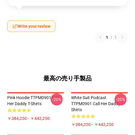
Write your review
1
/
1
最高の売り手製品
Pink Hoodie TTPM0901 Call
White Suit Podcast
-20%
-20%
Her Daddy T-Shirts
TTPM0901 Call Her Daddy T-
Shirts
￥384,250 - ￥442,250
￥384,250 - ￥442,250