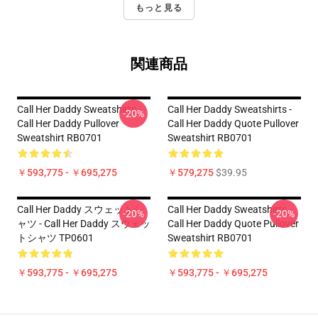
もっと見る
関連商品
Call Her Daddy Sweatshirts -
Call Her Daddy Sweatshirts -
-20%
Call Her Daddy Pullover
Call Her Daddy Quote Pullover
Sweatshirt RB0701
Sweatshirt RB0701
￥593,775 - ￥695,275
￥579,275
$39.95
Call Her Daddy スウェットシ
Call Her Daddy Sweatshirts -
-20%
-20%
ャツ - Call Her Daddy スウェッ
Call Her Daddy Quote Pullover
トシャツ TP0601
Sweatshirt RB0701
￥593,775 - ￥695,275
￥593,775 - ￥695,275