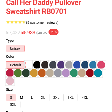
Call Her Daddy Pullover
Sweatshirt RB0701
(5 customer reviews)
¥7,422
¥5,938
-20%
$40.95
Type
Unisex
Color
Default
Size
S
M
L
XL
2XL
3XL
4XL
5XL