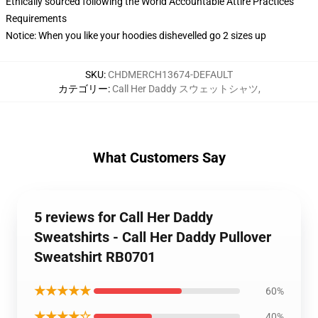
Ethically sourced following the World Accountable Attire Practices
Requirements
Notice: When you like your hoodies dishevelled go 2 sizes up
SKU
:
CHDMERCH13674-DEFAULT
カテゴリー
:
Call Her Daddy スウェットシャツ
,
What Customers Say
5 reviews for Call Her Daddy
Sweatshirts - Call Her Daddy Pullover
Sweatshirt RB0701
★★★★★
60%
★★★★☆
40%