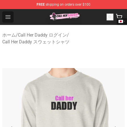
FREE
shipping on orders over $100
Call Her Daddy Store - Official Call Her Daddy Merchand
Open menu
ホーム
/
Call Her Daddy ログイン
/
Call Her Daddy スウェットシャツ