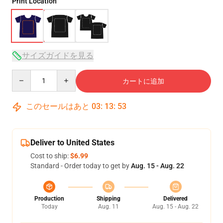
Print Location
サイズガイドを見る
Quantity
カートに追加
このセールはあと
03
:
13
:
52
Deliver to United States
Cost to ship:
$6.99
Standard - Order today to get by
Aug. 15 - Aug. 22
Production
Shipping
Delivered
Today
Aug. 11
Aug. 15 - Aug. 22