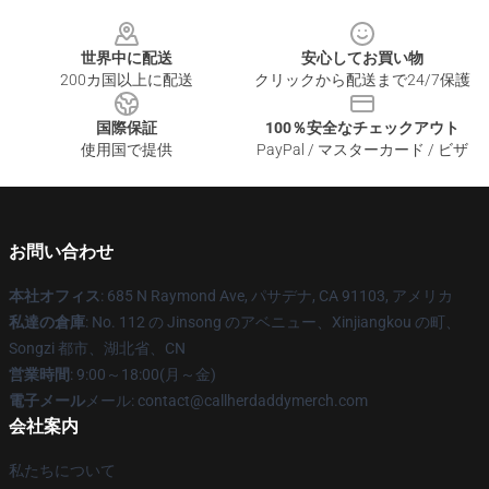
Footer
世界中に配送
安心してお買い物
200カ国以上に配送
クリックから配送まで24/7保護
国際保証
100％安全なチェックアウト
使用国で提供
PayPal / マスターカード / ビザ
お問い合わせ
本社オフィス
: 685 N Raymond Ave, パサデナ, CA 91103, アメリカ
私達の倉庫
: No. 112 の Jinsong のアベニュー、Xinjiangkou の町、
Songzi 都市、湖北省、CN
営業時間
: 9:00～18:00(月～金)
電子メール
メール: contact@callherdaddymerch.com
会社案内
私たちについて