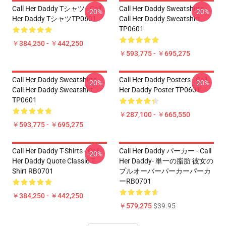
Call Her Daddy Tシャツ - Call
Call Her Daddy Sweatshirts -
-20%
-20%
Her Daddy TシャツTP0601
Call Her Daddy Sweatshirt
TP0601
￥384,250 - ￥442,250
￥593,775 - ￥695,275
Call Her Daddy Sweatshirts -
Call Her Daddy Posters - Call
-20%
-20%
Call Her Daddy Sweatshirt
Her Daddy Poster TP0601
TP0601
￥287,100 - ￥665,550
￥593,775 - ￥695,275
Call Her Daddy T-Shirts - Call
Call Her Daddy パーカー - Call
-20%
Her Daddy Quote Classic T-
Her Daddy- 単一の脂肪 彼女の
Shirt RB0701
プルオーバーパーカーパーカ
ーRB0701
￥384,250 - ￥442,250
￥579,275
$39.95