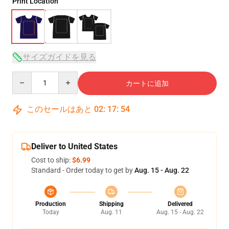
Print Location
サイズガイドを見る
Quantity
カートに追加
このセールはあと
02
:
17
:
53
Deliver to United States
Cost to ship:
$6.99
Standard - Order today to get by
Aug. 15 - Aug. 22
Production
Shipping
Delivered
Today
Aug. 11
Aug. 15 - Aug. 22