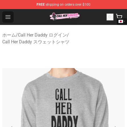
FREE
shipping on orders over $100
Call Her Daddy Store - Official Call Her Daddy Merchand
Open menu
ホーム
/
Call Her Daddy ログイン
/
Call Her Daddy スウェットシャツ