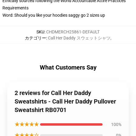
Ethically sourced following the World Accountable Attire Practices
Requirements
Word: Should you like your hoodies saggy go 2 sizes up
SKU
:
CHDMERCH25861-DEFAULT
カテゴリー
:
Call Her Daddy スウェットシャツ
,
What Customers Say
2 reviews for Call Her Daddy
Sweatshirts - Call Her Daddy Pullover
Sweatshirt RB0701
★★★★★
100%
★★★★☆
0%