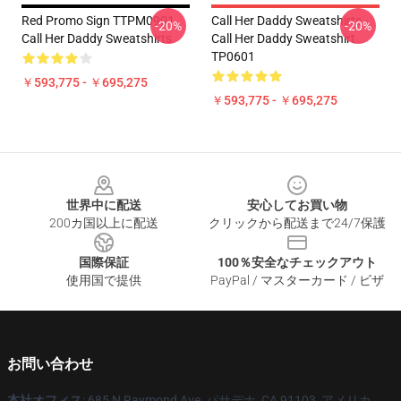
Red Promo Sign TTPM0901
Call Her Daddy Sweatshirts -
-20%
-20%
Call Her Daddy Sweatshirts
Call Her Daddy Sweatshirt
TP0601
￥593,775 - ￥695,275
￥593,775 - ￥695,275
Footer
世界中に配送
安心してお買い物
200カ国以上に配送
クリックから配送まで24/7保護
国際保証
100％安全なチェックアウト
使用国で提供
PayPal / マスターカード / ビザ
お問い合わせ
本社オフィス
: 685 N Raymond Ave, パサデナ, CA 91103, アメリカ