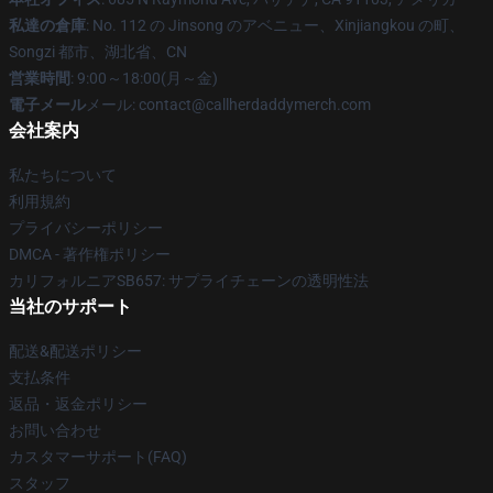
私達の倉庫
: No. 112 の Jinsong のアベニュー、Xinjiangkou の町、
Songzi 都市、湖北省、CN
営業時間
: 9:00～18:00(月～金)
電子メール
メール: contact@callherdaddymerch.com
会社案内
私たちについて
利用規約
プライバシーポリシー
DMCA - 著作権ポリシー
カリフォルニアSB657: サプライチェーンの透明性法
当社のサポート
配送&配送ポリシー
支払条件
返品・返金ポリシー
お問い合わせ
カスタマーサポート(FAQ)
スタッフ