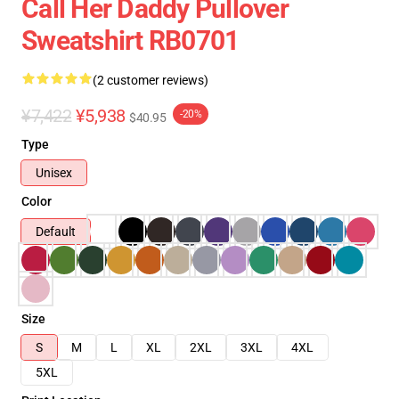
Call Her Daddy Pullover
Sweatshirt RB0701
(2 customer reviews)
¥7,422
¥5,938
-20%
$40.95
Type
Unisex
Color
Default
Size
S
M
L
XL
2XL
3XL
4XL
5XL