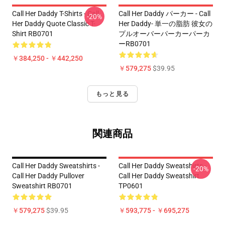
Call Her Daddy T-Shirts - Call
Call Her Daddy パーカー - Call
-20%
Her Daddy Quote Classic T-
Her Daddy- 単一の脂肪 彼女の
Shirt RB0701
プルオーバーパーカーパーカ
ーRB0701
￥384,250 - ￥442,250
￥579,275
$39.95
もっと見る
関連商品
Call Her Daddy Sweatshirts -
Call Her Daddy Sweatshirts -
-20%
Call Her Daddy Pullover
Call Her Daddy Sweatshirt
Sweatshirt RB0701
TP0601
￥579,275
$39.95
￥593,775 - ￥695,275