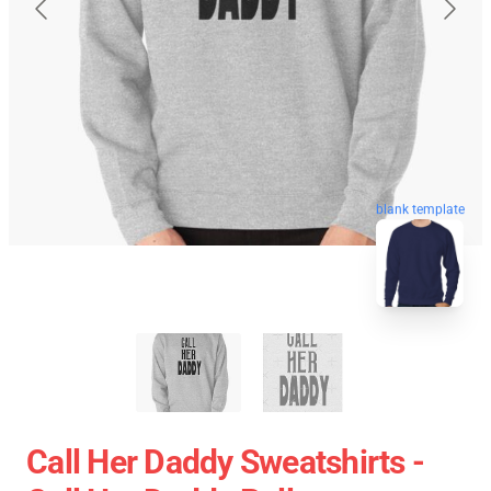
blank template
Call Her Daddy Sweatshirts -