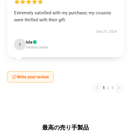
Extremely satisfied with my purchase; my cousins
were thrilled with their gift.
Dec 21, 2024
Isla
I
Verified owner
Write your review
1
/
1
最高の売り手製品