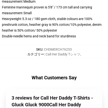
measurement Medium
Feminine mannequin proven is 5'8" / 173 cm tall and carrying
measurement Small
Heavyweight 5.3 oz / 180 gsm cloth, stable colours are 100%
preshrunk cotton, heather gray is 90% cotton/10% polyester, denim
heather is 50% cotton/ 50% polyester
Double-needle hems and neck band for sturdiness
SKU
:
CHDMERCH76253
カテゴリー
:
Call Her Daddy Tシャツ
,
What Customers Say
3 reviews for Call Her Daddy T-Shirts -
Gluck Gluck 9000Call Her Daddy