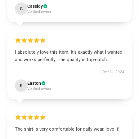
Cassidy
C
Verified owner
I absolutely love this item. It’s exactly what I wanted
and works perfectly. The quality is top-notch.
Dec 21, 2024
Easton
E
Verified owner
The shirt is very comfortable for daily wear, love it!