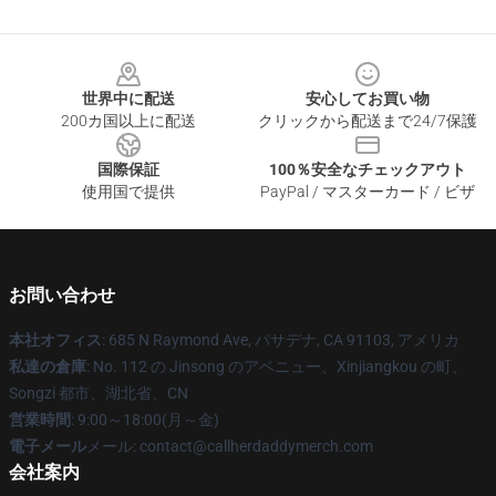
Footer
世界中に配送
安心してお買い物
200カ国以上に配送
クリックから配送まで24/7保護
国際保証
100％安全なチェックアウト
使用国で提供
PayPal / マスターカード / ビザ
お問い合わせ
本社オフィス
: 685 N Raymond Ave, パサデナ, CA 91103, アメリカ
私達の倉庫
: No. 112 の Jinsong のアベニュー、Xinjiangkou の町、
Songzi 都市、湖北省、CN
営業時間
: 9:00～18:00(月～金)
電子メール
メール: contact@callherdaddymerch.com
会社案内