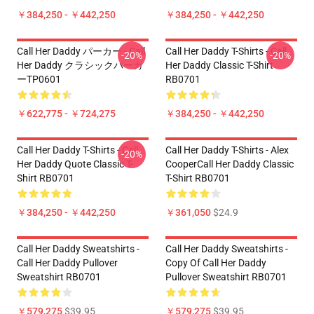
￥384,250 - ￥442,250
￥384,250 - ￥442,250
Call Her Daddy パーカー - Call
Call Her Daddy T-Shirts - Call
-20%
-20%
Her Daddy クラシックパーカ
Her Daddy Classic T-Shirt
ーTP0601
RB0701
￥622,775 - ￥724,275
￥384,250 - ￥442,250
Call Her Daddy T-Shirts - Call
Call Her Daddy T-Shirts - Alex
-20%
Her Daddy Quote Classic T-
CooperCall Her Daddy Classic
Shirt RB0701
T-Shirt RB0701
￥384,250 - ￥442,250
￥361,050
$24.9
Call Her Daddy Sweatshirts -
Call Her Daddy Sweatshirts -
Call Her Daddy Pullover
Copy Of Call Her Daddy
Sweatshirt RB0701
Pullover Sweatshirt RB0701
￥579,275
$39.95
￥579,275
$39.95