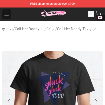
FREE
shipping on orders over $100
Call Her Daddy Store - Official Call Her Daddy Merchand
Open menu
ホーム
/
Call Her Daddy ログイン
/
Call Her Daddy Tシャツ