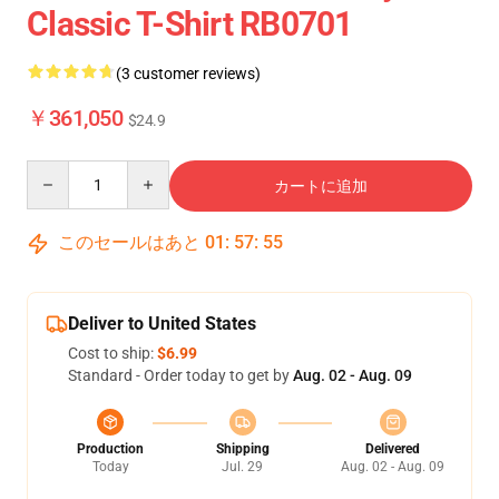
Classic T-Shirt RB0701
(3 customer reviews)
￥361,050
$24.9
Quantity
カートに追加
このセールはあと
01
:
57
:
54
Deliver to United States
Cost to ship:
$6.99
Standard - Order today to get by
Aug. 02 - Aug. 09
Production
Shipping
Delivered
Today
Jul. 29
Aug. 02 - Aug. 09