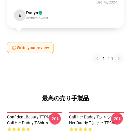
Dec 18, 2024
Evelyn
E
Verified owner
Write your review
1
/
1
最高の売り手製品
Confident Beauty TTPM0901
Call Her Daddy Tシャツ - Call
-20%
-20%
Call Her Daddy T-Shirts
Her Daddy Tシャツ TP0601