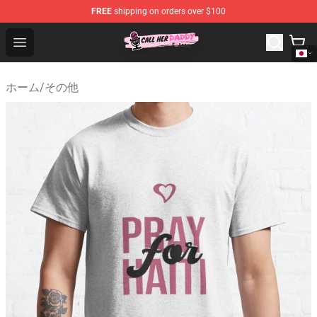
FREE
shipping on orders over $100
Call Her Daddy Store - Official Call Her Daddy Merchand
Open menu
ホーム
/
その他