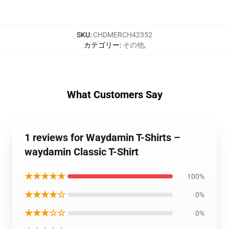
SKU
:
CHDMERCH42352
カテゴリー
:
その他
,
What Customers Say
1 reviews for Waydamin T-Shirts –
waydamin Classic T-Shirt
★★★★★
100%
★★★★☆
0%
★★★☆☆
0%