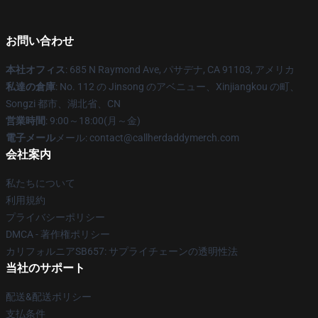
お問い合わせ
本社オフィス
: 685 N Raymond Ave, パサデナ, CA 91103, アメリカ
私達の倉庫
: No. 112 の Jinsong のアベニュー、Xinjiangkou の町、
Songzi 都市、湖北省、CN
営業時間
: 9:00～18:00(月～金)
電子メール
メール: contact@callherdaddymerch.com
会社案内
私たちについて
利用規約
プライバシーポリシー
DMCA - 著作権ポリシー
カリフォルニアSB657: サプライチェーンの透明性法
当社のサポート
配送&配送ポリシー
支払条件