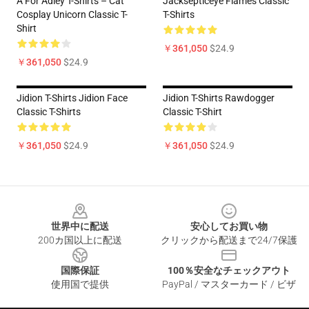
A For Adley T-Shirts – Cat
Jacksepticeye Flames Classic
Cosplay Unicorn Classic T-
T-Shirts
Shirt
￥361,050
$24.9
￥361,050
$24.9
Jidion T-Shirts Jidion Face
Jidion T-Shirts Rawdogger
Classic T-Shirts
Classic T-Shirt
￥361,050
$24.9
￥361,050
$24.9
Footer
世界中に配送
安心してお買い物
200カ国以上に配送
クリックから配送まで24/7保護
国際保証
100％安全なチェックアウト
使用国で提供
PayPal / マスターカード / ビザ