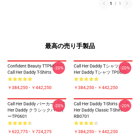
1
/
1
最高の売り手製品
Confident Beauty TTPM0901
Call Her Daddy Tシャツ - Call
-20%
-20%
Call Her Daddy T-Shirts
Her Daddy Tシャツ TP0601
￥384,250 - ￥442,250
￥384,250 - ￥442,250
Call Her Daddy パーカー - Call
Call Her Daddy T-Shirts - Call
-20%
-20%
Her Daddy クラシックパーカ
Her Daddy Classic T-Shirt
ーTP0601
RB0701
￥622,775 - ￥724,275
￥384,250 - ￥442,250