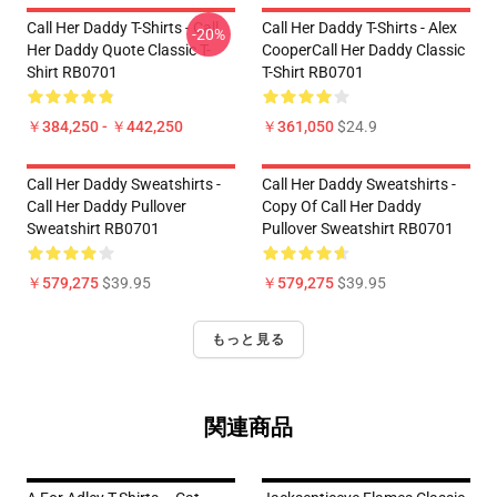
Call Her Daddy T-Shirts - Call
Call Her Daddy T-Shirts - Alex
-20%
Her Daddy Quote Classic T-
CooperCall Her Daddy Classic
Shirt RB0701
T-Shirt RB0701
￥384,250 - ￥442,250
￥361,050
$24.9
Call Her Daddy Sweatshirts -
Call Her Daddy Sweatshirts -
Call Her Daddy Pullover
Copy Of Call Her Daddy
Sweatshirt RB0701
Pullover Sweatshirt RB0701
￥579,275
$39.95
￥579,275
$39.95
もっと見る
関連商品