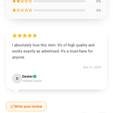
★★☆☆☆
0%
★☆☆☆☆
0%
I absolutely love this item. It’s of high quality and
works exactly as advertised. It’s a must-have for
anyone.
Dec 21, 2024
Dexter
D
Verified owner
Write your review