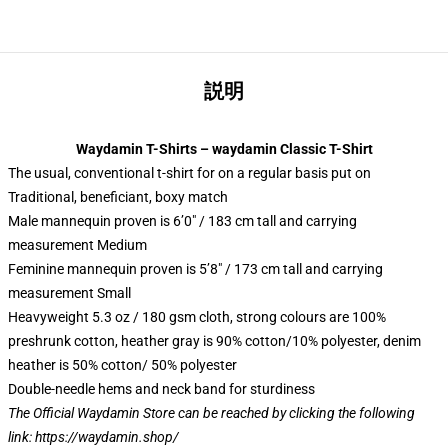
説明
Waydamin T-Shirts – waydamin Classic T-Shirt
The usual, conventional t-shirt for on a regular basis put on
Traditional, beneficiant, boxy match
Male mannequin proven is 6’0″ / 183 cm tall and carrying
measurement Medium
Feminine mannequin proven is 5’8″ / 173 cm tall and carrying
measurement Small
Heavyweight 5.3 oz / 180 gsm cloth, strong colours are 100%
preshrunk cotton, heather gray is 90% cotton/10% polyester, denim
heather is 50% cotton/ 50% polyester
Double-needle hems and neck band for sturdiness
The Official Waydamin Store can be reached by clicking the following
link:
https://waydamin.shop/