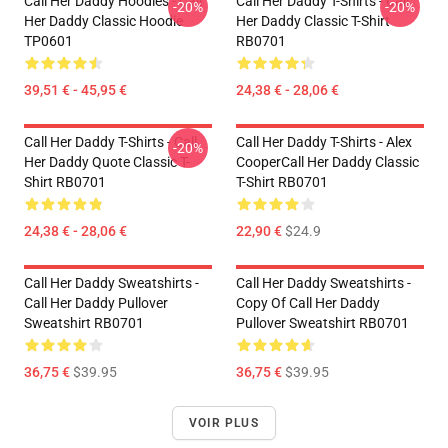
Call Her Daddy Hoodies - Call
Call Her Daddy T-Shirts - Call
-20%
-20%
Her Daddy Classic Hoodie
Her Daddy Classic T-Shirt
TP0601
RB0701
39,51 € - 45,95 €
24,38 € - 28,06 €
Call Her Daddy T-Shirts - Call
Call Her Daddy T-Shirts - Alex
-20%
Her Daddy Quote Classic T-
CooperCall Her Daddy Classic
Shirt RB0701
T-Shirt RB0701
24,38 € - 28,06 €
22,90 €
$24.9
Call Her Daddy Sweatshirts -
Call Her Daddy Sweatshirts -
Call Her Daddy Pullover
Copy Of Call Her Daddy
Sweatshirt RB0701
Pullover Sweatshirt RB0701
36,75 €
$39.95
36,75 €
$39.95
VOIR PLUS