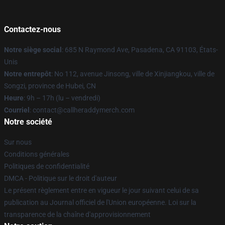
Contactez-nous
Notre siège social
: 685 N Raymond Ave, Pasadena, CA 91103, États-
Unis
Notre entrepôt
: No 112, avenue Jinsong, ville de Xinjiangkou, ville de
Songzi, province de Hubei, CN
Heure
: 9h – 17h (lu – vendredi)
Courriel
: contact@callheraddymerch.com
Notre société
Sur nous
Conditions générales
Politiques de confidentialité
DMCA - Politique sur le droit d'auteur
Le présent règlement entre en vigueur le jour suivant celui de sa
publication au Journal officiel de l'Union européenne. Loi sur la
transparence de la chaîne d'approvisionnement