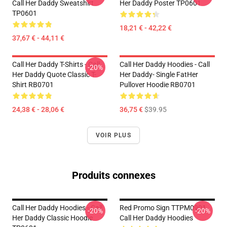
Call Her Daddy Sweatshirt
Her Daddy Poster TP0601
TP0601
18,21 € - 42,22 €
37,67 € - 44,11 €
Call Her Daddy T-Shirts - Call
Call Her Daddy Hoodies - Call
-20%
Her Daddy Quote Classic T-
Her Daddy- Single FatHer
Shirt RB0701
Pullover Hoodie RB0701
24,38 € - 28,06 €
36,75 €
$39.95
VOIR PLUS
Produits connexes
Call Her Daddy Hoodies - Call
Red Promo Sign TTPM0901
-20%
-20%
Her Daddy Classic Hoodie
Call Her Daddy Hoodies