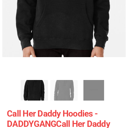
Call Her Daddy Hoodies -
DADDYGANGCall Her Daddy