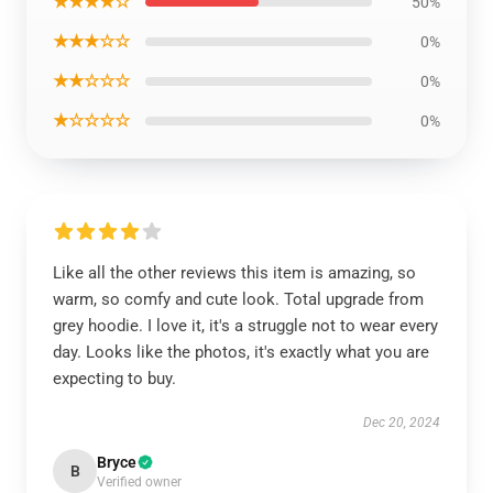
★★★★☆
50%
★★★☆☆
0%
★★☆☆☆
0%
★☆☆☆☆
0%
Like all the other reviews this item is amazing, so
warm, so comfy and cute look. Total upgrade from
grey hoodie. I love it, it's a struggle not to wear every
day. Looks like the photos, it's exactly what you are
expecting to buy.
Dec 20, 2024
Bryce
B
Verified owner