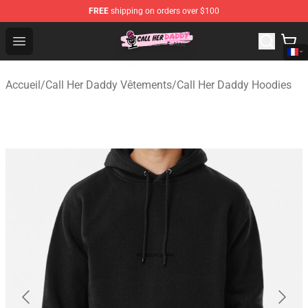
FREE
shipping on orders over $100
Call Her Daddy Store - Official Call Her Daddy Merchand
Open menu
Accueil
/
Call Her Daddy Vêtements
/
Call Her Daddy Hoodies