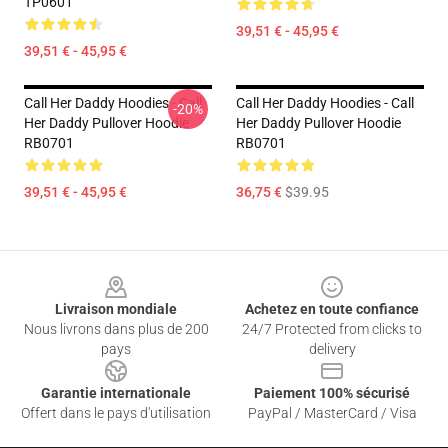
TP0601
39,51 € - 45,95 €
39,51 € - 45,95 €
Call Her Daddy Hoodies - Call
Call Her Daddy Hoodies - Call
-20%
Her Daddy Pullover Hoodie
Her Daddy Pullover Hoodie
RB0701
RB0701
39,51 € - 45,95 €
36,75 €
$39.95
Footer
Livraison mondiale
Achetez en toute confiance
Nous livrons dans plus de 200
24/7 Protected from clicks to
pays
delivery
Garantie internationale
Paiement 100% sécurisé
Offert dans le pays d'utilisation
PayPal / MasterCard / Visa