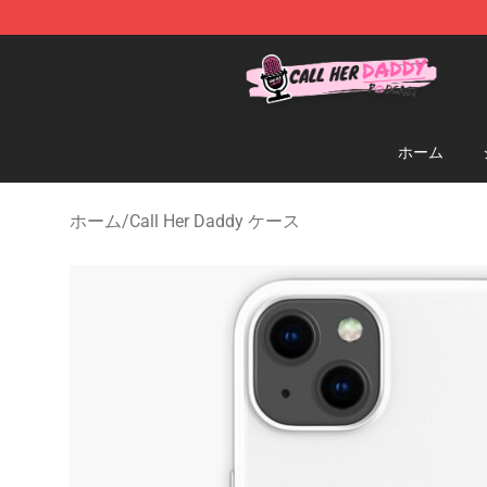
Call Her Daddy Store - Official Call Her Daddy Mercha
ホーム
ホーム
/
Call Her Daddy ケース