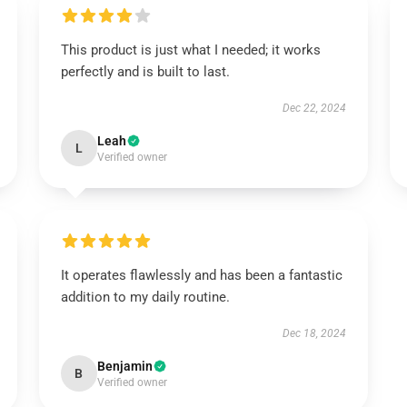
This product is just what I needed; it works
perfectly and is built to last.
Dec 22, 2024
Leah
L
Verified owner
It operates flawlessly and has been a fantastic
addition to my daily routine.
Dec 18, 2024
Benjamin
B
Verified owner