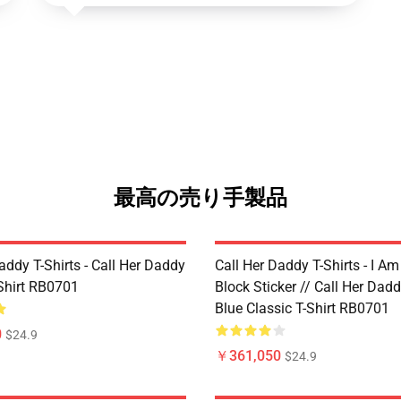
最高の売り手製品
addy T-Shirts - Call Her Daddy
Call Her Daddy T-Shirts - I A
-Shirt RB0701
Block Sticker // Call Her Dad
Blue Classic T-Shirt RB0701
0
$24.9
￥361,050
$24.9