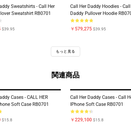
addy Sweatshirts - Call Her
Call Her Daddy Hoodies - Call
lover Sweatshirt RB0701
Daddy Pullover Hoodie RB07
5
￥579,275
$39.95
$39.95
もっと見る
関連商品
Daddy Cases - CALL HER
Call Her Daddy Cases - Call 
hone Soft Case RB0701
IPhone Soft Case RB0701
0
￥229,100
$15.8
$15.8