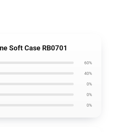
one Soft Case RB0701
60%
40%
0%
0%
0%