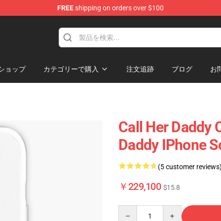
FREE
shipping on orders over $100
ndise Shop
ショップ
カテゴリーで購入
注文追跡
ブログ
お
Call Her Daddy
Daddy IPhone S
(5 customer reviews
￥229,100
$15.8
Quantity