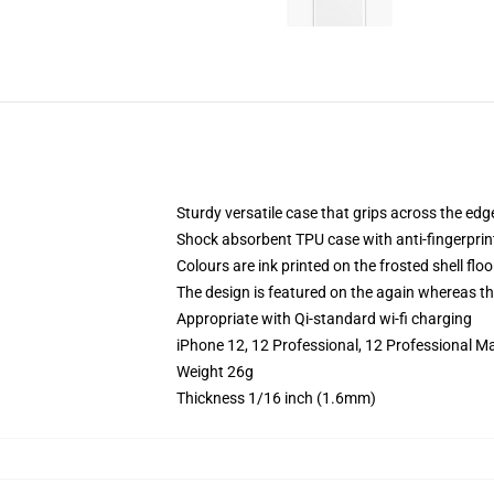
Sturdy versatile case that grips across the edg
Shock absorbent TPU case with anti-fingerprin
Colours are ink printed on the frosted shell floo
The design is featured on the again whereas the
Appropriate with Qi-standard wi-fi charging
iPhone 12, 12 Professional, 12 Professional Ma
Weight 26g
Thickness 1/16 inch (1.6mm)