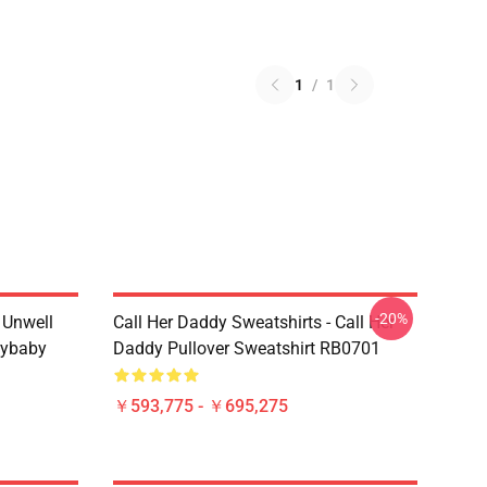
1
/
1
-20%
m Unwell
Call Her Daddy Sweatshirts - Call Her
dybaby
Daddy Pullover Sweatshirt RB0701
￥593,775 - ￥695,275