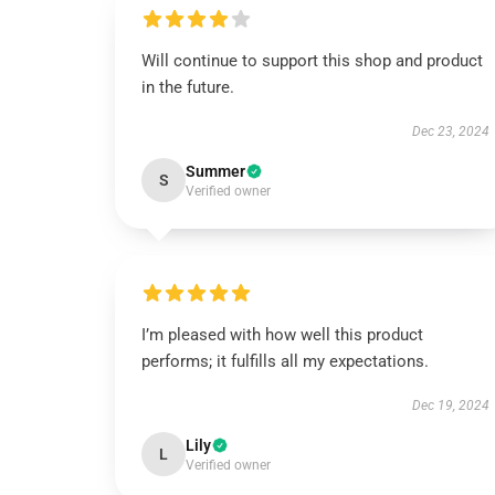
Will continue to support this shop and product
in the future.
Dec 23, 2024
Summer
S
Verified owner
I’m pleased with how well this product
performs; it fulfills all my expectations.
Dec 19, 2024
Lily
L
Verified owner