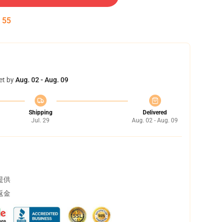
:
54
et by
Aug. 02 - Aug. 09
Shipping
Delivered
Jul. 29
Aug. 02 - Aug. 09
提供
返金