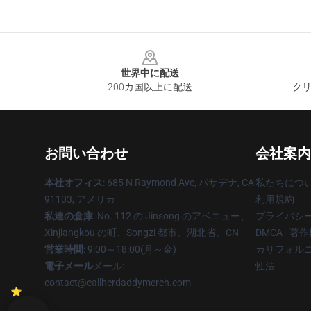
Footer
世界中に配送
200カ国以上に配送
クリ
お問い合わせ
会社案内
本社オフィス
: 685 N Raymond Ave, パサデナ, CA
私たちにつ
91103, アメリカ
利用規約
私達の倉庫
: No. 112 の Jinsong のアベニュー、
プライバシ
Xinjiangkou の町、Songzi 都市、湖北省、CN
DMCA - 
営業時間
: 9:00～18:00(月～金)
カリフォルニ
電子メール
メール:
性法
contact@callherdaddymerch.com