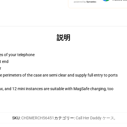
説明
es of your telephone
t end
r
 perimeters of the case are semi clear and supply full entry to ports
x, and 12 mini instances are suitable with MagSafe charging, too
SKU
:
CHDMERCH56451
カテゴリー
:
Call Her Daddy ケース
,