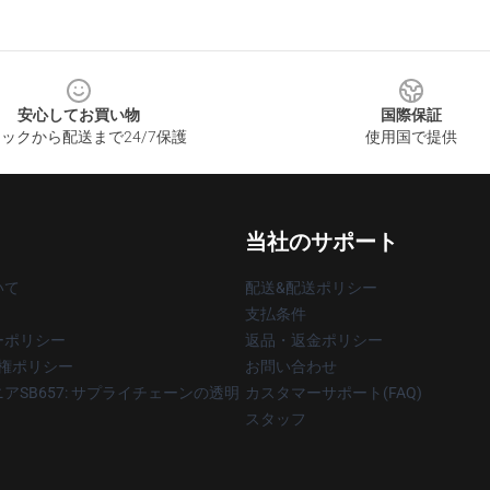
安心してお買い物
国際保証
ックから配送まで24/7保護
使用国で提供
当社のサポート
いて
配送&配送ポリシー
支払条件
ーポリシー
返品・返金ポリシー
著作権ポリシー
お問い合わせ
アSB657: サプライチェーンの透明
カスタマーサポート(FAQ)
スタッフ