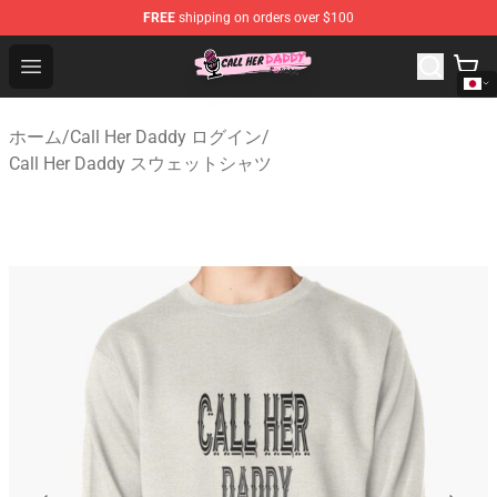
FREE
shipping on orders over $100
Call Her Daddy Store - Official Call Her Daddy Merchand
Open menu
ホーム
/
Call Her Daddy ログイン
/
Call Her Daddy スウェットシャツ