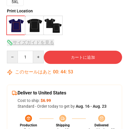
5XL
Print Location
サイズガイドを見る
Quantity
カートに追加
このセールはあと
00
:
44
:
52
Deliver to United States
Cost to ship:
$6.99
Standard - Order today to get by
Aug. 16 - Aug. 23
Production
Shipping
Delivered