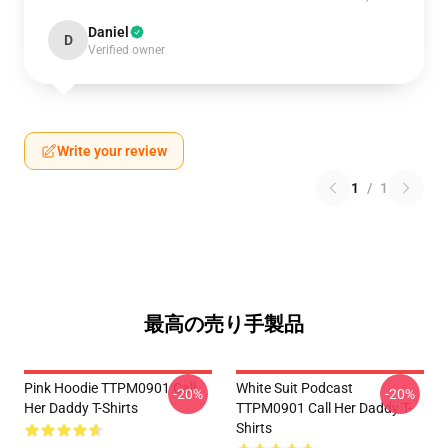
Daniel
D
Verified owner
Write your review
1
/
1
最高の売り手製品
Pink Hoodie TTPM0901 Call
White Suit Podcast
-20%
-20%
Her Daddy T-Shirts
TTPM0901 Call Her Daddy T-
Shirts