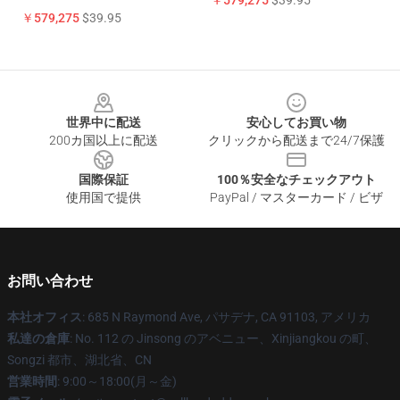
￥579,275
$39.95
￥579,275
$39.95
Footer
世界中に配送
安心してお買い物
200カ国以上に配送
クリックから配送まで24/7保護
国際保証
100％安全なチェックアウト
使用国で提供
PayPal / マスターカード / ビザ
お問い合わせ
本社オフィス
: 685 N Raymond Ave, パサデナ, CA 91103, アメリカ
私達の倉庫
: No. 112 の Jinsong のアベニュー、Xinjiangkou の町、
Songzi 都市、湖北省、CN
営業時間
: 9:00～18:00(月～金)