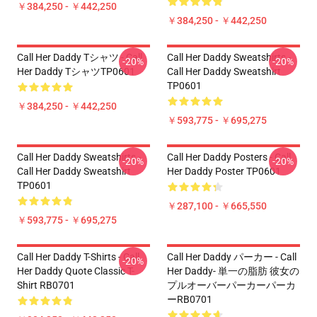
￥384,250 - ￥442,250
￥384,250 - ￥442,250
Call Her Daddy Tシャツ - Call
Call Her Daddy Sweatshirts -
-20%
-20%
Her Daddy TシャツTP0601
Call Her Daddy Sweatshirt
TP0601
￥384,250 - ￥442,250
￥593,775 - ￥695,275
Call Her Daddy Sweatshirts -
Call Her Daddy Posters - Call
-20%
-20%
Call Her Daddy Sweatshirt
Her Daddy Poster TP0601
TP0601
￥287,100 - ￥665,550
￥593,775 - ￥695,275
Call Her Daddy T-Shirts - Call
Call Her Daddy パーカー - Call
-20%
Her Daddy Quote Classic T-
Her Daddy- 単一の脂肪 彼女の
Shirt RB0701
プルオーバーパーカーパーカ
ーRB0701