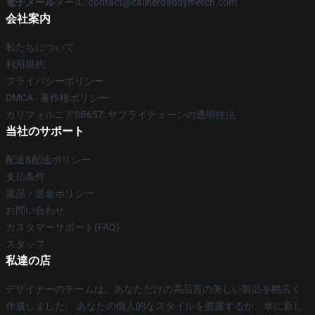
電子メール
メール: contact@callherdaddymerch.com
会社案内
私たちについて
利用規約
プライバシーポリシー
DMCA - 著作権ポリシー
カリフォルニアSB657: サプライチェーンの透明性法
当社のサポート
配送&配送ポリシー
支払条件
返品・返金ポリシー
お問い合わせ
カスタマーサポート(FAQ)
スタッフ
私達の店
デザイナーのチームは、あなただけの高品質の美しい製品を幅広く
作成しました。 あなたの個人的なスタイルを披露するか、単に新し