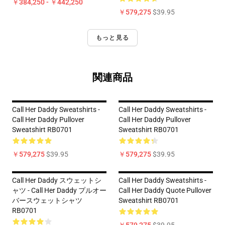
￥384,250 - ￥442,250
￥579,275
$39.95
もっと見る
関連商品
Call Her Daddy Sweatshirts -
Call Her Daddy Sweatshirts -
Call Her Daddy Pullover
Call Her Daddy Pullover
Sweatshirt RB0701
Sweatshirt RB0701
￥579,275
$39.95
￥579,275
$39.95
Call Her Daddy スウェットシ
Call Her Daddy Sweatshirts -
ャツ - Call Her Daddy プルオー
Call Her Daddy Quote Pullover
バースウェットシャツ
Sweatshirt RB0701
RB0701