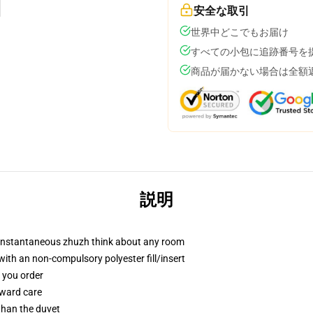
安全な取引
世界中どこでもお届け
すべての小包に追跡番号を
商品が届かない場合は全額
説明
t instantaneous zhuzh think about any room
th an non-compulsory polyester fill/insert
f you order
rward care
 than the duvet