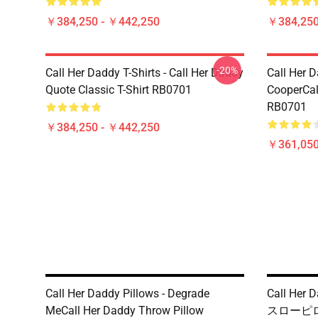
￥384,250 - ￥442,250
￥384,250
-20%
Call Her Daddy T-Shirts - Call Her Daddy
Call Her D
Quote Classic T-Shirt RB0701
CooperCall
RB0701
￥384,250 - ￥442,250
￥361,05
Call Her Daddy Pillows - Degrade
Call Her 
MeCall Her Daddy Throw Pillow
スローピロ