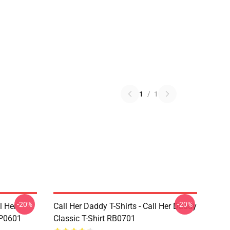
1
/
1
-20%
-20%
 Her
Call Her Daddy T-Shirts - Call Her Daddy
0601
Classic T-Shirt RB0701