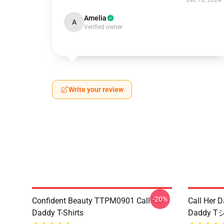
Dec 18, 2024
Amelia
A
Verified owner
Write your review
-20%
Confident Beauty TTPM0901 Call Her
Call Her 
Daddy T-Shirts
Daddy T