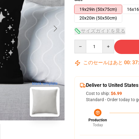
19x29in (50x75cm)
16x16
20x20in (50x50cm)
サイズガイドを見る
Quantity
このセールはあと
00
:
37
blank template
Deliver to United States
Cost to ship:
$6.99
Standard - Order today to g
Production
Today