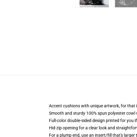
Accent cushions with unique artwork, for tha
Smooth and sturdy 100% spun polyester cowl wi
Full-color double-sided design printed for you i
Hid zip opening for a clear look and straightfo
For a plump end, use an insert/fill that's larger