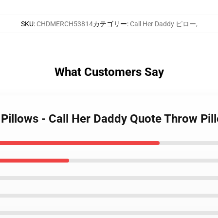
SKU
:
CHDMERCH53814
カテゴリー
:
Call Her Daddy ピロー
,
What Customers Say
y Pillows - Call Her Daddy Quote Throw Pi