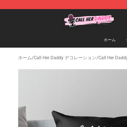
Call Her Daddy Store - Official Call Her Daddy Mercha
ホーム
ホーム
/
Call Her Daddy デコレーション
/
Call Her Da