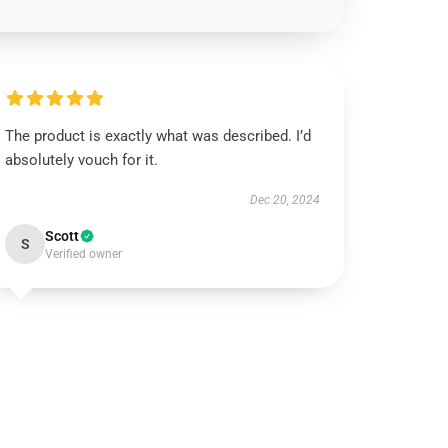
The product is exactly what was described. I’d
absolutely vouch for it.
Dec 20, 2024
Scott
S
Verified owner