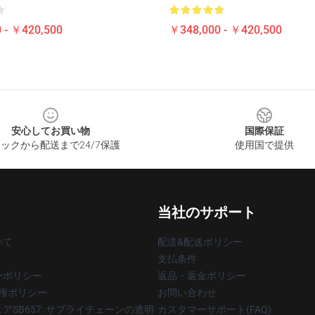
 - ￥420,500
￥348,000 - ￥420,500
安心してお買い物
国際保証
ックから配送まで24/7保護
使用国で提供
当社のサポート
いて
配送&配送ポリシー
支払条件
ーポリシー
返品・返金ポリシー
著作権ポリシー
お問い合わせ
アSB657: サプライチェーンの透明
カスタマーサポート(FAQ)