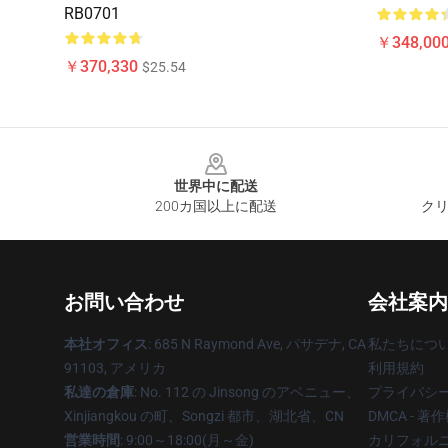
RB0701
￥348,000
￥370,330
$25.54
Footer
世界中に配送
200カ国以上に配送
クリ
お問い合わせ
会社案内
本社オフィス
: 685 N Raymond Ave, パサデナ, CA
私たちにつ
91103, アメリカ
利用規約
私達の倉庫
: No. 112 の Jinsong のアベニュー、
プライバシ
Xinjiangkou の町、Songzi 都市、湖北省、CN
DMCA - 
営業時間
: 9:00～18:00(月～金)
カリフォルニ