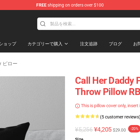
FREE
shipping on orders over $100
ndise Shop
ショップ
カテゴリーで購入
注文追跡
ブログ
お
ddy ピロー
Call Her Daddy P
Throw Pillow R
This is pillow cover only, insert
(5 customer reviews
¥5,256
¥4,205
-20%
$29.00
Size