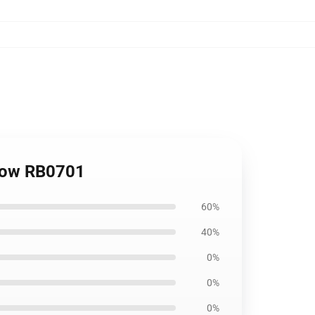
llow RB0701
60%
40%
0%
0%
0%