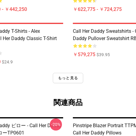
 - ￥442,250
￥622,775 - ￥724,275
addy T-Shirts - Alex
Call Her Daddy Sweatshirts - 
 Her Daddy Classic T-Shirt
Daddy Pullover Sweatshirt R
￥579,275
$39.95
0
$24.9
もっと見る
関連商品
-20%
Daddy ピロー - Call Her Daddy
Pinstripe Blazer Portrait TT
ーTP0601
Call Her Daddy Pillows